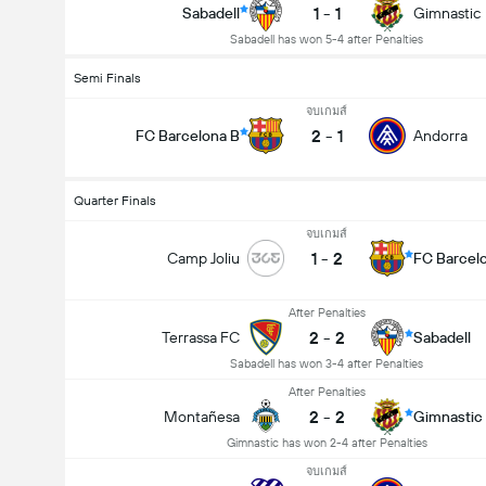
1
-
1
Sabadell
Gimnastic
Sabadell has won 5-4 after Penalties
Semi Finals
จบเกมส์
2
-
1
FC Barcelona B
Andorra
Quarter Finals
จบเกมส์
1
-
2
Camp Joliu
FC Barcel
After Penalties
2
-
2
Terrassa FC
Sabadell
Sabadell has won 3-4 after Penalties
After Penalties
2
-
2
Montañesa
Gimnastic
Gimnastic has won 2-4 after Penalties
จบเกมส์