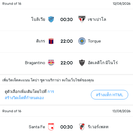
Round of 16
12/08/2026
00:30
โบลิเวีย
เซาเปาโล
22:00
ติเกร
Torque
22:00
Bragantino
อัตเลติโก มิไนโร่
เพิ่มวิดเจ็ตคะแนน โคปา ซูดาเมริกาน่า ลงในเว็บไซต์ของคุณ
ดูตัวเลือกเพิ่มเติมโดยไปที่
การ
สร้างแท็ก HTML
สร้างวิดเจ็ตที่กําหนดเอง
Round of 16
13/08/2026
00:30
Santa Fe
ริเวอร์เพลท