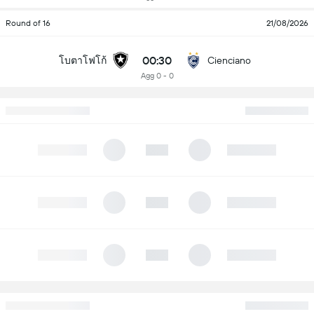
Round of 16
21/08/2026
00:30
โบตาโฟโก้
Cienciano
Agg 0 - 0