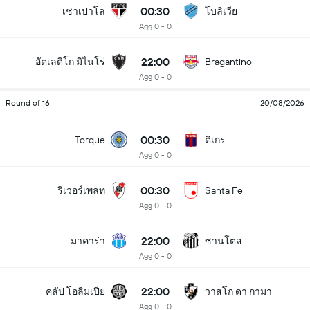
00:30
เซาเปาโล
โบลิเวีย
Agg 0 - 0
22:00
อัตเลติโก มิไนโร่
Bragantino
Agg 0 - 0
Round of 16
20/08/2026
00:30
Torque
ติเกร
Agg 0 - 0
00:30
ริเวอร์เพลท
Santa Fe
Agg 0 - 0
22:00
มาคาร่า
ซานโตส
Agg 0 - 0
22:00
คลัป โอลิมเปีย
วาสโก ดา กามา
Agg 0 - 0