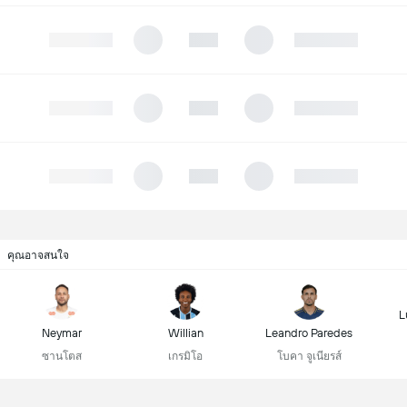
คุณอาจสนใจ
L
Neymar
Willian
Leandro Paredes
ซานโตส
เกรมิโอ
โบคา จูเนียรส์