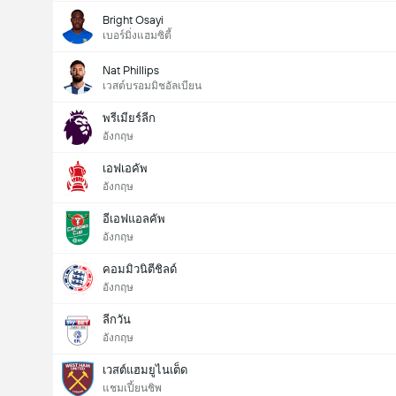
Bright Osayi
เบอร์มิ่งแฮมซิตี้
Nat Phillips
เวสต์บรอมมิชอัลเบียน
พรีเมียร์ลีก
อังกฤษ
เอฟเอคัพ
อังกฤษ
อีเอฟแอลคัพ
อังกฤษ
คอมมิวนิตีชิลด์
อังกฤษ
ลีกวัน
อังกฤษ
เวสต์แฮมยูไนเต็ด
แชมเปี้ยนชิพ