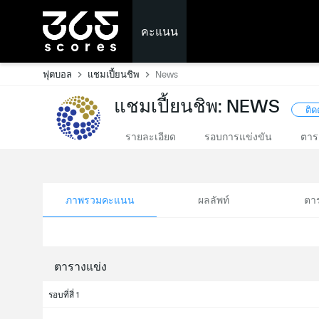
คะแนน
ฟุตบอล
แชมเปี้ยนชิพ
News
แชมเปี้ยนชิพ: NEWS
ติ
รายละเอียด
รอบการแข่งขัน
ตาร
ภาพรวมคะแนน
ผลลัพท์
ตา
ตารางแข่ง
รอบที่สี่ 1