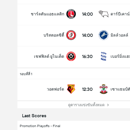
14:00
ชาร์ลตันแอธแลติก
ดาร์บีเคาน์
14:00
บริสตอลซิตี้
มิลล์วอลล์
16:30
เชฟฟิลด์ ยูไนเต็ด
เบอร์มิ่งแฮม
รอบที่สี่ 1
12:30
วอตฟอร์ด
เซาแธมป์ต
ดูตารางแข่งขันทั้งหมด
Last Scores
Promotion Playoffs - Final