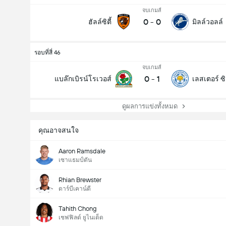
จบเกมส์
0
-
0
ฮัลล์ซิตี้
มิลล์วอลล์
รอบที่สี่ 46
จบเกมส์
0
-
1
แบล๊กเบิรน์โรเวอส์
เลสเตอร์ ซิต
ดูผลการแข่งทั้งหมด
คุณอาจสนใจ
Aaron Ramsdale
เซาแธมป์ตัน
Rhian Brewster
ดาร์บีเคาน์ตี
Tahith Chong
เชฟฟิลด์ ยูไนเต็ด