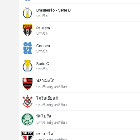
Brasileirão - Série B
บราซิล
Paulista
บราซิล
Carioca
บราซิล
Serie C
บราซิล
ฟลาเมงโก
บราซีเลย์รู แซรียีอา
โครินเธียนส์
บราซีเลย์รู แซรียีอา
พัลไมรัส
บราซีเลย์รู แซรียีอา
เซาเปาโล