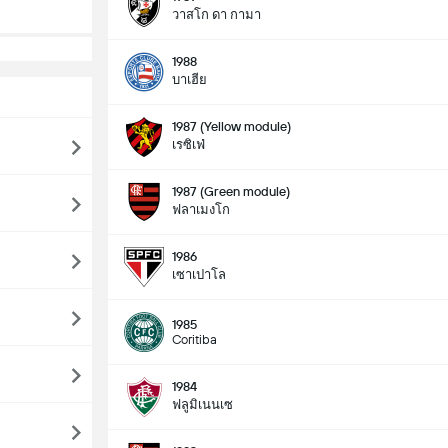
วาสโก ดา กามา
1988
บาเฮีย
1987 (Yellow module)
เรซิเฟ่
1987 (Green module)
ฟลาเมงโก
1986
เซาเปาโล
1985
Coritiba
1984
ฟลูมิเนนเซ