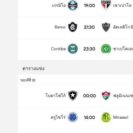
19:00
เกรมิโอ
เซาเปาโล
21:30
Remo
อัตเลติโก ม
23:30
Coritiba
ชาเปโคเอน
ตารางแข่ง
รอบที่สี่ 22
00:00
โบตาโฟโก้
ฟลูมิเนนเ
14:00
ครูไซโร่
Mirassol