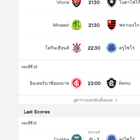
21:30
Vitoria
โบตาโฟโก
21:30
Mirassol
ฟลาเมงโก
22:30
โครินเธียนส์
ครูไซโร่
รอบที่สี่ 23
23:00
อินเตอร์นาซิอองนาล
Remo
ดูตารางแข่งขันทั้งหมด
Last Scores
รอบที่สี่ 21
จบเกมส์
0
-
1
Coritiba
ครูไซโร่