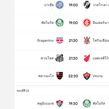
19:00
บาเฮีย
วาสโก ดา
19:00
พัลไมรัส
อินเตอร์น
21:30
Bragantino
โครินเธียน
21:30
ซานโตส
แอตเลติโก
22:30
ฟลาเมงโก
Vitoria
รอบที่สี่ 23
19:30
ฟลูมิเนนเซ
พัลไมรัส