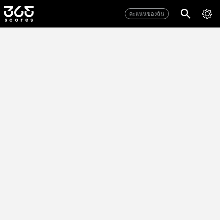
คะแนนของฉัน