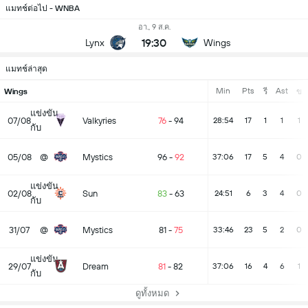
แมทช์ต่อไป - WNBA
อา., 9 ส.ค.
19:30
Lynx
Wings
แมทช์ล่าสุด
Min
Pts
Ast
Wings
รี
ข
แข่งขัน
07/08
Valkyries
76
-
94
28:54
17
1
1
1
กับ
05/08
@
Mystics
96
-
92
37:06
17
5
4
0
แข่งขัน
02/08
Sun
83
-
63
24:51
6
3
4
0
กับ
31/07
@
Mystics
81
-
75
33:46
23
5
2
0
แข่งขัน
29/07
Dream
81
-
82
37:06
16
4
6
1
กับ
ดูทั้งหมด