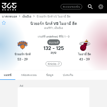
คะแนนของฉัน
บาสเกตบอล
เอ็นบีเอ
นิวยอร์ก นิกส์ VS ไมอามี่ ฮีต
นิวยอร์ก นิกส์ VS ไมอามี่ ฮีต
อเมริกัา, เอ็นบีเอ
เกมส์ที่ undefined, ซีรี่ย์: 1 - 0
จบเกมส์
132
-
125
21/12
นิวยอร์ก นิกส์
ไมอามี่ ฮีต
53 - 29
43 - 39
Knicks -7
แมทช์
กล่องคะแนน
ข้อมูล
ปะทะกัน
Ad