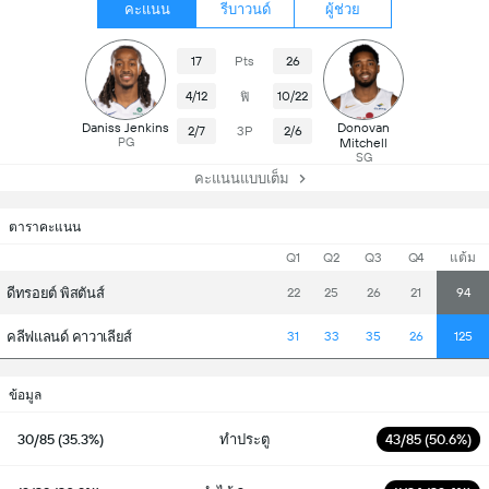
คะแนน
รีบาวนด์
ผู้ช่วย
17
Pts
26
4/12
10/22
ฟิ
Daniss Jenkins
Donovan
2/7
3P
2/6
PG
Mitchell
SG
คะแนนแบบเต็ม
ตาราคะแนน
Q1
Q2
Q3
Q4
แต้ม
ดีทรอยต์ พิสตันส์
22
25
26
21
94
คลีฟแลนด์ คาวาเลียส์
31
33
35
26
125
ข้อมูล
30/85 (35.3%)
ทำประตู
43/85 (50.6%)