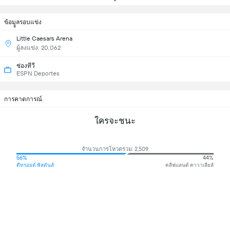
ข้อมููลรอบแข่ง
Little Caesars Arena
ผู้ลงแข่ง: 20,062
ช่องทีวี
ESPN Deportes
การคาดการณ์
ใครจะชนะ
จำนวนการโหวตรวม: 2,509
56%
44%
ดีทรอยต์ พิสตันส์
คลีฟแลนด์ คาวาเลียส์