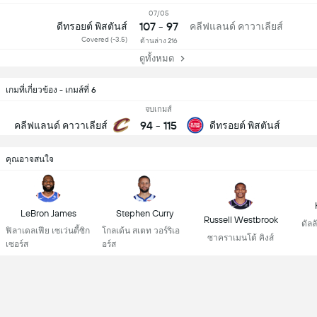
07/05
107 - 97
ดีทรอยต์ พิสตันส์
คลีฟแลนด์ คาวาเลียส์
Covered (-3.5)
ด้านล่าง 216
ดูทั้งหมด
เกมที่เกี่ยวข้อง - เกมส์ที่ 6
จบเกมส์
94
-
115
คลีฟแลนด์ คาวาเลียส์
ดีทรอยต์ พิสตันส์
คุณอาจสนใจ
LeBron James
Stephen Curry
Russell Westbrook
ดัลล
ฟิลาเดลเฟีย เซเว่นตี้ซิก
โกลเด้น สเตท วอร์ริเอ
ซาคราเมนโต้ คิงส์
เซอร์ส
อร์ส