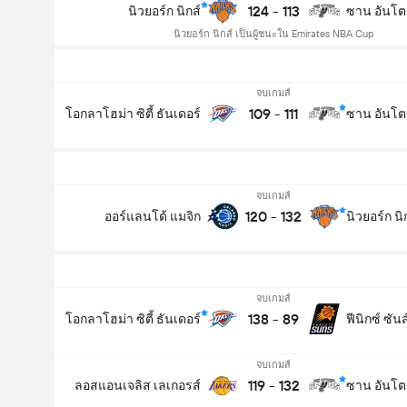
124
-
113
นิวยอร์ก นิกส์
ซาน อันโต
นิวยอร์ก นิกส์ เป็นผู้ชนะใน Emirates NBA Cup
จบเกมส์
109
-
111
โอกลาโฮม่า ซิตี้ ธันเดอร์
ซาน อันโต
จบเกมส์
120
-
132
ออร์แลนโด้ แมจิก
นิวยอร์ก นิ
จบเกมส์
138
-
89
โอกลาโฮม่า ซิตี้ ธันเดอร์
ฟีนิกซ์ ซันส
จบเกมส์
119
-
132
ลอสแอนเจลิส เลเกอรส์
ซาน อันโต