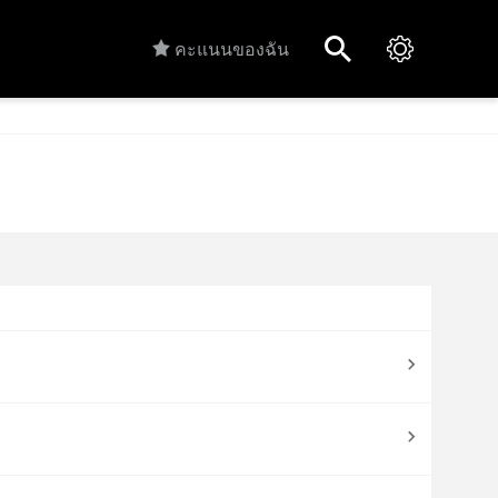
คะแนนของฉัน