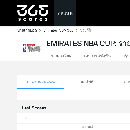
คะแนน
บาสเกตบอล
Emirates NBA Cup
ประวัติ
EMIRATES NBA CUP: รายช
รายละเอียด
รอบการแข่งขัน
กรุ๊ป
ภาพรวมคะแนน
ผลลัพท์
ตา
Last Scores
Final
จบเกมส์