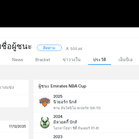
ื่อผู้ชนะ
ติดตาม
505.6K
News
Bracket
ข่าววงใน
ประวัติ
เอ็นบีเอ
ผู้ชนะ Emirates NBA Cup
รางแข่ง
2025
นิวยอร์ก นิกส์
ซาน อันโตนิโอ สเปอร์ส 124-113
2024
มิลวอคกี้ บักส์
17/12/2025
โอกลาโฮม่า ซิตี้ ธันเดอร์ 97-81
2023