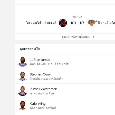
จบเกมส์
101
-
117
โตรอนโต้ แร็ปเตอร์
นิวยอร์ก นิ
ดูผลการแข่งทั้งหมด
คุณอาจสนใจ
LeBron James
ฟิลาเดลเฟีย เซเว่นตี้ซิกเซอร์ส
Stephen Curry
โกลเด้น สเตท วอร์ริเออร์ส
Russell Westbrook
ซาคราเมนโต้ คิงส์
Kyrie Irving
ดัลลัส แมฟเวอร์ริกส์