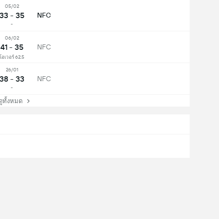
05/02
33 - 35
NFC
-
06/02
41 - 35
NFC
โอเวอร์ 62.5
26/01
38 - 33
NFC
-
ทั้งหมด