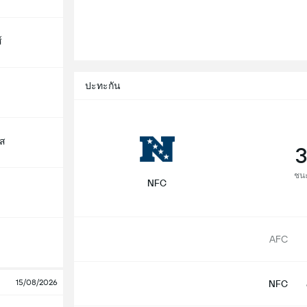
์
ปะทะกัน
์ส
ชน
NFC
AFC
15/08/2026
NFC