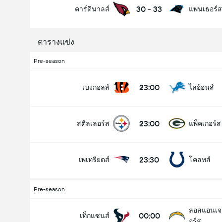
30
-
33
คาร์ดินาลส์
แพนเธอร์ส
ตารางแข่ง
Pre-season
23:00
เบงกอลส์
ไลอ้อนส์
23:00
สตีลเลอร์ส
แพ็คเกอร์ส
23:30
เพเทรียตส์
โคลทส์
Pre-season
ลอสแอนเจล
00:00
เท็กแซนส์
อร์ส