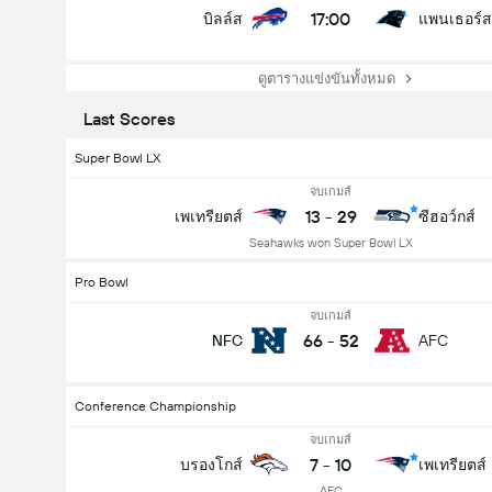
17:00
บิลล์ส
แพนเธอร์ส
ดูตารางแข่งขันทั้งหมด
Last Scores
Super Bowl LX
จบเกมส์
13
-
29
เพเทรียตส์
ซีฮอว์กส์
Seahawks won Super Bowl LX
Pro Bowl
จบเกมส์
66
-
52
NFC
AFC
Conference Championship
จบเกมส์
7
-
10
บรองโกส์
เพเทรียตส์
AFC