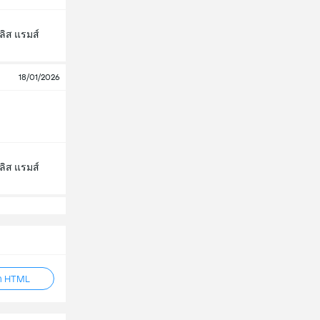
ิส แรมส์
18/01/2026
ิส แรมส์
็ก HTML