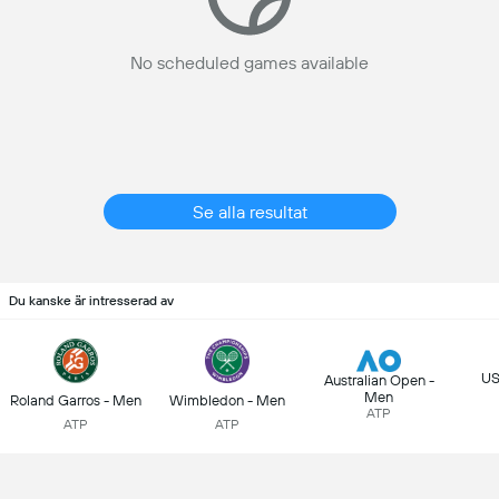
No scheduled games available
Se alla resultat
Du kanske är intresserad av
US
Australian Open -
Men
Roland Garros - Men
Wimbledon - Men
ATP
ATP
ATP