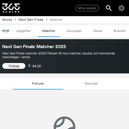
Mina resultat
tennis
Next Gen Finals
Matcher
Uppgifter
Matcher
Gruupper
News
Bracket
Next Gen Finals: Matcher 2025
Next Gen Finals-matcher 2025! Platsen för live-matcher, resultat och kommande
matchdagar i tennis.
Follow
44.2K
Fixturer
Resultat