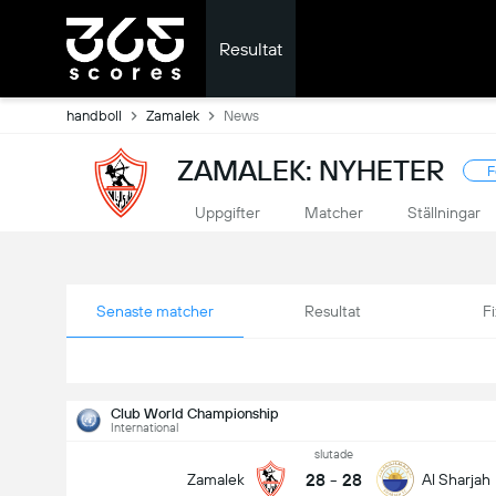
Resultat
handboll
Zamalek
News
ZAMALEK: NYHETER
F
Uppgifter
Matcher
Ställningar
Senaste matcher
Resultat
Fi
Club World Championship
International
slutade
28
-
28
Zamalek
Al Sharjah