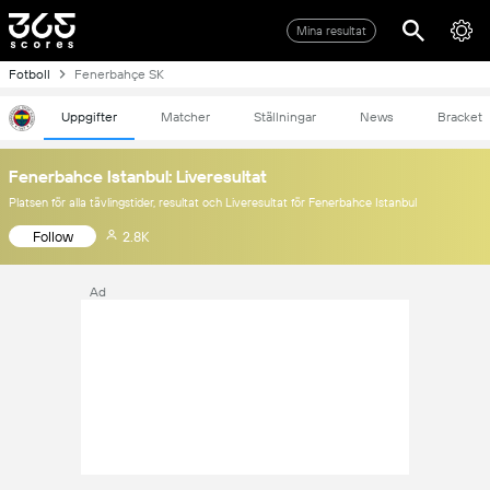
Mina resultat
Fotboll
Fenerbahçe SK
Uppgifter
Matcher
Ställningar
News
Bracket
Fenerbahce Istanbul: Liveresultat
Platsen för alla tävlingstider, resultat och Liveresultat för Fenerbahce Istanbul
Follow
2.8K
Ad