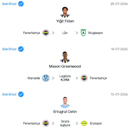
Bekräftad
28-07-2026
Yiğit Fidan
Fenerbahçe
Lån
Muglaspor
Bekräftad
14-07-2026
Mason Greenwood
Lagbyte
Marseille
Fenerbahçe
€39M
Bekräftad
10-07-2026
Ertugrul Cetin
Gratis
Fenerbahçe
Erokspor
lagbyte