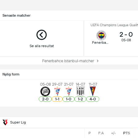
Senaste matcher
UEFA Champions League Qualifi
2
-
0
05-08
Fenerbahçe
Se alla resultat
Fenerbahce Istanbul-matcher
Nylig form
05-08
29-07
21-07
14-07
11-07
2
-
0
1
-
1
1
-
0
1
-
2
4
-
0
Super Lig
P
F:A
+/-
PTS