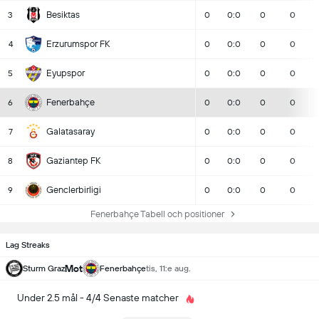
Besiktas
3
0
0:0
0
0
Erzurumspor FK
4
0
0:0
0
0
Eyupspor
5
0
0:0
0
0
Fenerbahçe
6
0
0:0
0
0
Galatasaray
7
0
0:0
0
0
Gaziantep FK
8
0
0:0
0
0
Genclerbirligi
9
0
0:0
0
0
Fenerbahçe Tabell och positioner
Lag Streaks
Mot
Sturm Graz
Fenerbahçe
tis, 11:e aug.
Under 2.5 mål - 4/4 Senaste matcher