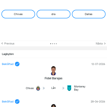
Chivas
dra
Dallas
Previous
Nästa
Lagbyten
Bekräftad
12-07-2026
Fidel Barajas
Monterey
Lån
Chivas
Bay
Bekräftad
28-06-2026