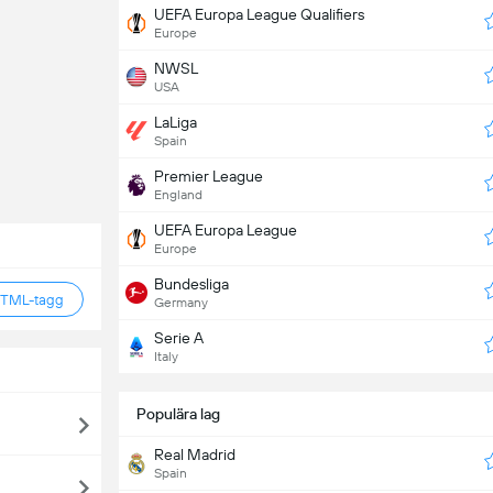
UEFA Europa League Qualifiers
Europe
NWSL
USA
LaLiga
Spain
Premier League
England
UEFA Europa League
Europe
Bundesliga
HTML-tagg
Germany
Serie A
Italy
Populära lag
Real Madrid
Spain