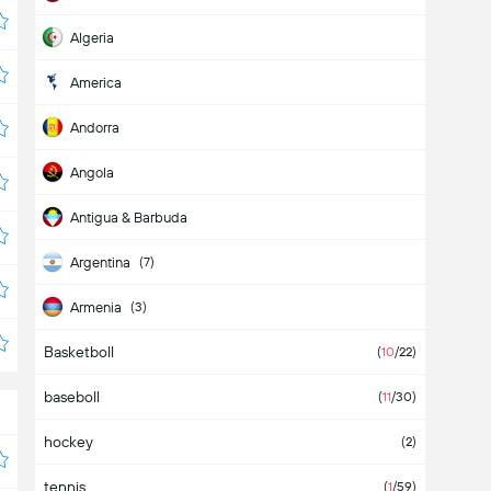
Algeria
America
Andorra
Angola
Antigua & Barbuda
Argentina
(7)
Armenia
(3)
Basketboll
Aruba
(
10
/22)
baseboll
Asia
(2)
(
11
/30)
hockey
Australia
(2)
tennis
Austria
(4)
(
1
/59)