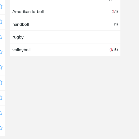
Amerikan fotboll
Azerbaijan
(
1
/1)
handboll
Bahamas
(1)
rugby
Bahrain
volleyboll
Bangladesh
(
1
/15)
Barbados
Belarus
(3)
Belgium
(1)
Belize
Bermuda
Bolivia
(4)
Bosnia & Herzegovina
(1)