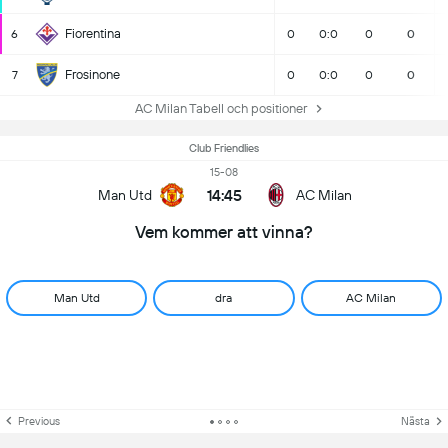
Fiorentina
6
0
0:0
0
0
Frosinone
7
0
0:0
0
0
AC Milan Tabell och positioner
Club Friendlies
15-08
14:45
Man Utd
AC Milan
Vem kommer att vinna?
Man Utd
dra
AC Milan
Previous
Nästa