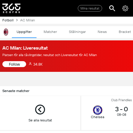
Mina resultat
Fotboll
AC Milan
Uppgifter
Matcher
Ställningar
News
Bracket
AC Milan: Liveresultat
Platsen för alla tävlingstider, resultat och Liveresultat för AC Milan
Follow
34.8K
Senaste matcher
Club Friendlies
3
-
0
08-08
Chelsea
Se alla resultat