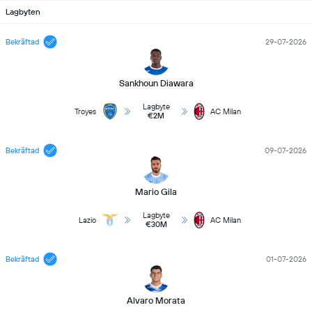
Lagbyten
Bekräftad
29-07-2026
Sankhoun Diawara
Lagbyte
Troyes
AC Milan
€2M
Bekräftad
09-07-2026
Mario Gila
Lagbyte
Lazio
AC Milan
€30M
Bekräftad
01-07-2026
Alvaro Morata