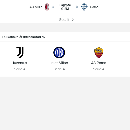
Lagbyte
AC Milan
Como
€12M
Se allt
Du kanske är intresserad av
Juventus
Inter Milan
AS Roma
Serie A
Serie A
Serie A