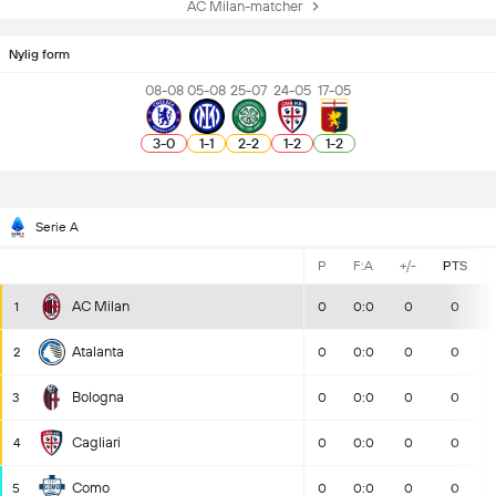
AC Milan-matcher
Nylig form
08-08
05-08
25-07
24-05
17-05
3
-
0
1
-
1
2
-
2
1
-
2
1
-
2
Serie A
P
F:A
+/-
PTS
AC Milan
1
0
0:0
0
0
Atalanta
2
0
0:0
0
0
Bologna
3
0
0:0
0
0
Cagliari
4
0
0:0
0
0
Como
5
0
0:0
0
0