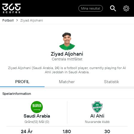
Mina resultat
Fotboll
Ziyad Aljohani
Ziyad Aljohani
Centrala mittfältet
Ziyad Aljohani (Saudi Arabia, 24) is a fotboll player, currently playing for Al
Ahli Jeddah in Saudi Arabia.
PROFIL
Matcher
Statistik
Spelarinformation
Saudi Arabia
Al Ahli
Gräns(12) Mål (0)
Nuvarande klubb
24 År
1.80
30