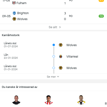
17-05
90
6.0
Fulham
1
Brighton
3
09-05
90
7.0
Wolves
0
Se allt
Karriärhistorik
Lånets slut
Wolves
01-07-2024
Lån
Villarreal
23-01-2024
Lånets slut
Wolves
01-01-2024
Se mer
Du kanske är intresserad av
R