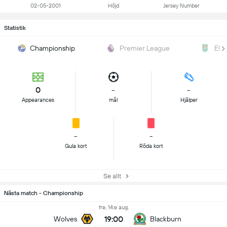
02-05-2001
Höjd
Jersey Number
Statistik
Championship
Premier League
EFL
0
-
-
Appearances
mål
Hjälper
-
-
Gula kort
Röda kort
Se allt
Nästa match - Championship
fre, 14:e aug.
19:00
Wolves
Blackburn