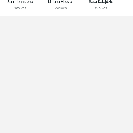
Sam Johnstone
Ki-Jana Hoever
Sasa Kalajdzic
Wolves
Wolves
Wolves