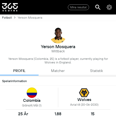
Mina resultat
Fotboll
Yerson Mosquera
Yerson Mosquera
Mittback
Yerson Mosquera (Colombia, 25) is a fotboll player, currently playing for
Wolves in England.
PROFIL
Matcher
Statistik
Spelarinformation
Wolves
Colombia
Avtal till (30-06-2030)
Gräns(4) Mål (1)
25 År
1.88
15