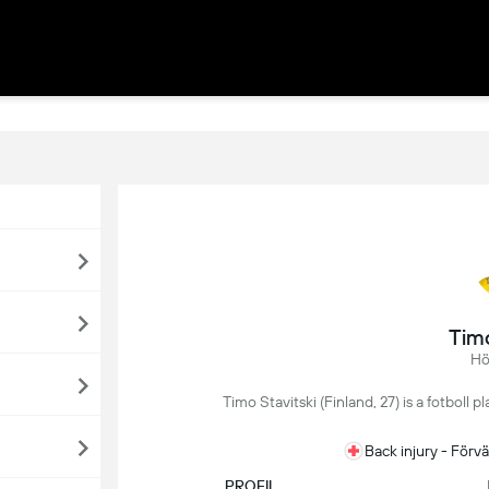
Timo
Hö
Timo Stavitski (Finland, 27) is a fotboll 
Back injury - Förv
PROFIL