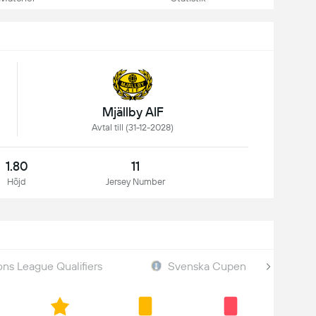
Mjällby AIF
Avtal till (31-12-2028)
1.80
11
Höjd
Jersey Number
s League Qualifiers
Svenska Cupen