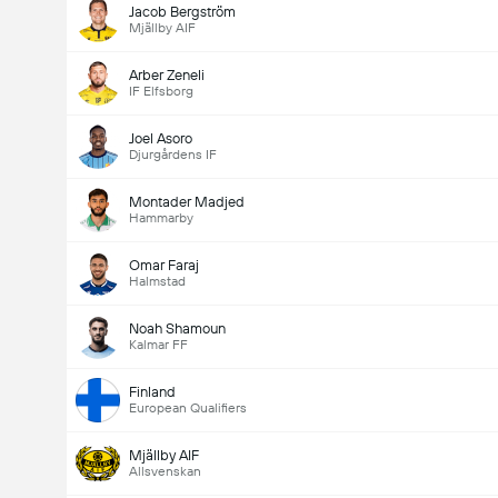
Jacob Bergström
Mjällby AIF
Arber Zeneli
IF Elfsborg
Joel Asoro
Djurgårdens IF
Montader Madjed
Hammarby
Omar Faraj
Halmstad
Noah Shamoun
Kalmar FF
Finland
European Qualifiers
Mjällby AIF
Allsvenskan