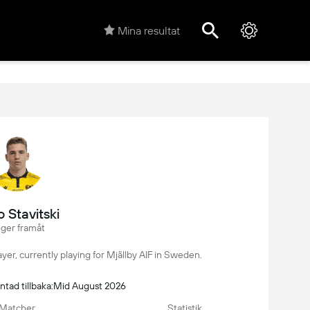
Mina resultat
 Stavitski
ger framåt
player, currently playing for Mjällby AIF in Sweden.
äntad tillbaka:Mid August 2026
Matcher
Statistik