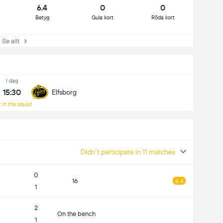
6.4
0
0
Betyg
Gula kort
Röda kort
e allt
I dag
15:30
Elfsborg
 in the squad
Didn't participate in 11 matches
0
16
6.4
1
2
On the bench
1