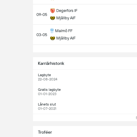
Degerfors IF
09-05
Mjällby AIF
Malmö FF
03-05
Mjällby AIF
S
Karriärhistorik
Lagbyte
22-08-2024
Gratis lagbyte
01-01-2023
Lånets slut
01-07-2021
Troféer