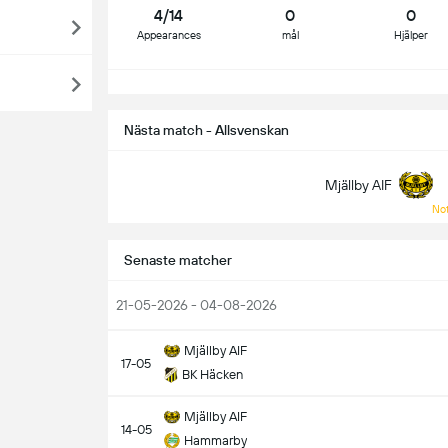
4/14
0
0
Appearances
mål
Hjälper
S
Nästa match - Allsvenskan
Mjällby AIF
Not
Senaste matcher
21-05-2026 - 04-08-2026
Mjällby AIF
17-05
BK Häcken
Mjällby AIF
14-05
Hammarby