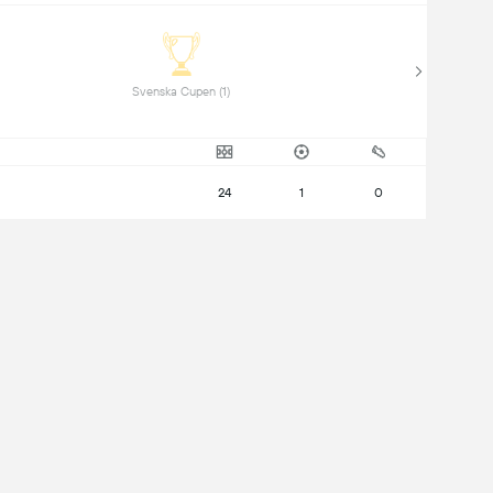
 Svenska Cupen (1) 
24
1
0