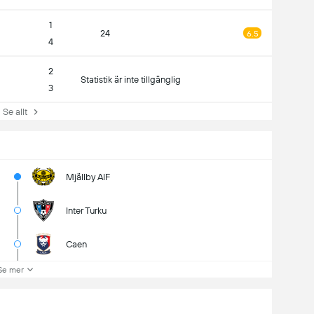
1
24
6.5
4
2
Statistik är inte tillgänglig
3
e allt
Mjällby AIF
Inter Turku
Caen
Se mer