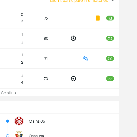
Didn't participate in 6 matches
0
76
7.1
2
1
80
7.2
3
1
71
7.0
2
3
70
7.3
4
e allt
Mainz 05
Osasuna