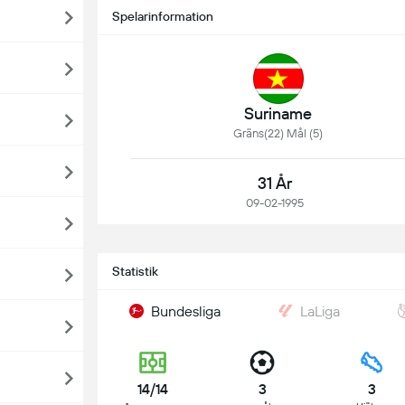
Spelarinformation
Suriname
Gräns(22) Mål (5)
31 År
09-02-1995
Statistik
Bundesliga
LaLiga
14/14
3
3