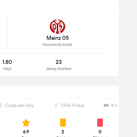
Mainz 05
Nuvarande klubb
1.80
23
Höjd
Jersey Number
Copa del Rey
DFB-Pokal
World Cup 
6.9
2
0