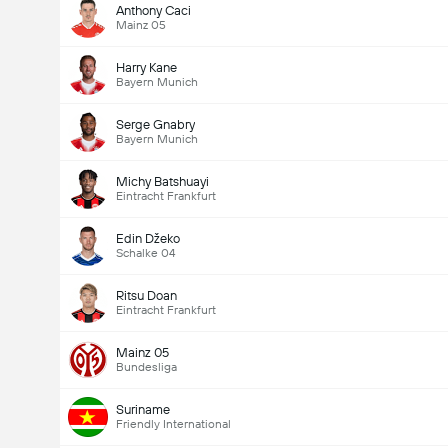
Anthony Caci
Mainz 05
Harry Kane
Bayern Munich
Serge Gnabry
Bayern Munich
Michy Batshuayi
Eintracht Frankfurt
Edin Džeko
Schalke 04
Ritsu Doan
Eintracht Frankfurt
Mainz 05
Bundesliga
Suriname
Friendly International