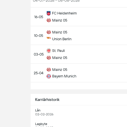
04-07-2026 - 08-08-2026
FC Heidenheim
16-05
Mainz 05
Mainz 05
10-05
Union Berlin
St. Pauli
03-05
Mainz 05
Mainz 05
25-04
Bayern Munich
S
Karriärhistorik
Lån
02-02-2026
Lagbyte