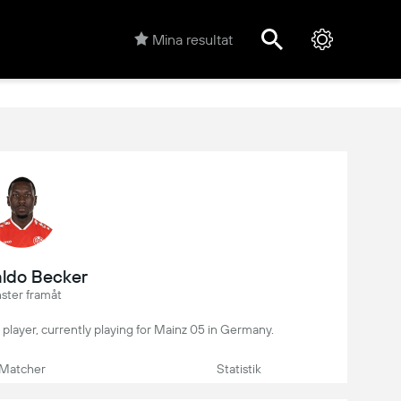
Mina resultat
ldo Becker
ster framåt
l player, currently playing for Mainz 05 in Germany.
Matcher
Statistik