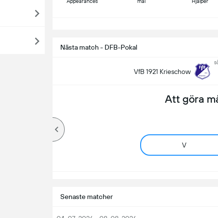
Appearances
mål
Hjälper
S
Nästa match - DFB-Pokal
s
VfB 1921 Krieschow
Att göra m
V
Senaste matcher