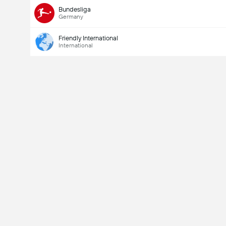
Bundesliga
Germany
Friendly International
International
Last Goalscorer
V
X