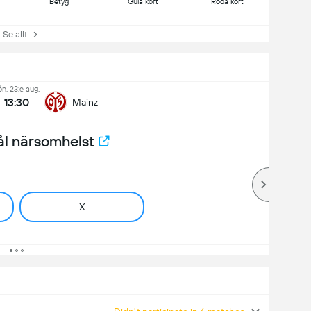
Betyg
Gula kort
Röda kort
e allt
ön, 23:e aug.
13:30
Mainz
ål närsomhelst
X