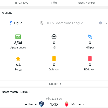
15-03-1993
Höjd
Jersey Number
Statistik
Ligue 1
UEFA Champions League
Co
6/34
0
0
Appearances
mål
Hjälper
6.4
0
0
Betyg
Gula kort
Röda kort
Se allt
Nästa match - Ligue 1
sön, 23:e aug.
15:15
Le Havre
Monaco