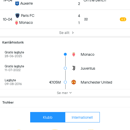
19-04
On the bench
Auxerre
2
Paris FC
4
10-04
22
6.2
Monaco
1
Se allt
Karriärhistorik
Gratis lagbyte
Monaco
28-06-2025
Gratis lagbyte
Juventus
11-07-2022
Lagbyte
€105M
Manchester United
09-08-2016
Se mer
Troféer
Klubb
Internationell