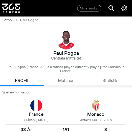
Mina resultat
Fotboll
Paul Pogba
Paul Pogba
Centrala mittfältet
Paul Pogba (France, 33) is a fotboll player, currently playing for Monaco in
France.
PROFIL
Matcher
Statistik
Spelarinformation
France
Monaco
Gräns(91) Mål (11)
Avtal till (30-06-2027)
33 År
1.91
8