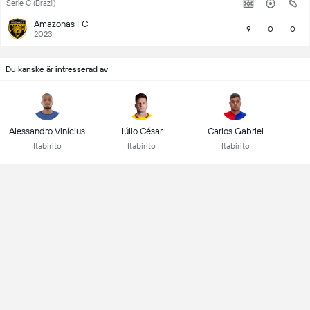
Serie C (Brazil)
Amazonas FC
9
0
0
2023
Du kanske är intresserad av
Alessandro Vinícius
Júlio César
Carlos Gabriel
Itabirito
Itabirito
Itabirito