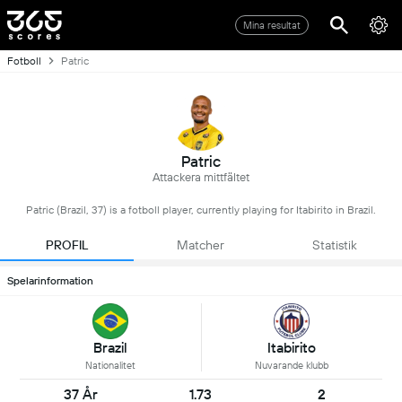
Mina resultat
Fotboll
Patric
Patric
Attackera mittfältet
Patric (Brazil, 37) is a fotboll player, currently playing for Itabirito in Brazil.
PROFIL
Matcher
Statistik
Spelarinformation
Brazil
Itabirito
Nationalitet
Nuvarande klubb
37 År
1.73
2