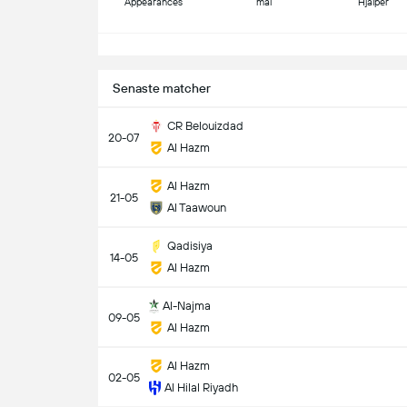
Appearances
mål
Hjälper
S
Senaste matcher
CR Belouizdad
20-07
Al Hazm
Al Hazm
21-05
Al Taawoun
Qadisiya
14-05
Al Hazm
Al-Najma
09-05
Al Hazm
Al Hazm
02-05
Al Hilal Riyadh