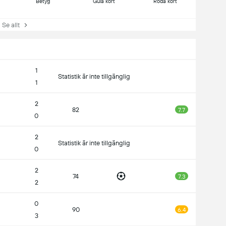
Betyg
Gula kort
Röda kort
e allt
1
Statistik är inte tillgänglig
1
2
82
7.7
0
2
Statistik är inte tillgänglig
0
2
74
7.3
2
0
90
6.4
3