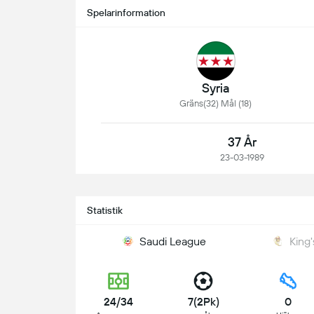
Spelarinformation
Syria
Gräns(32) Mål (18)
37 År
23-03-1989
Statistik
Saudi League
King
24/34
7(2Pk)
0