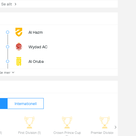
e allt
Al Hazm
Wydad AC
Al Oruba
Se mer
Internationell
 Super Cup (1) 
 First Division (1) 
 Crown Prince Cup 
 Premier Division (2) 