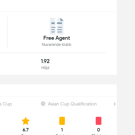
Free Agent
Nuvarande klubb
1.92
Höjd
's Cup
Asian Cup Qualification
6.7
1
0