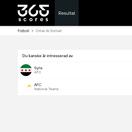
Resultat
Fotboll
Omar Al Somah
Du kanske är intresserad av
Syria
AFC
AFC
National Teams