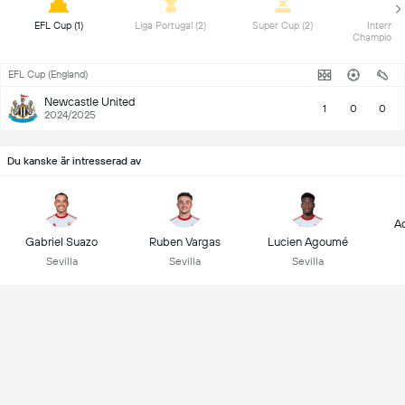
 EFL Cup (1) 
 Liga Portugal (2) 
 Super Cup (2) 
 Internati
EFL Cup (England)
Newcastle United
1
0
0
2024/2025
Du kanske är intresserad av
A
Gabriel Suazo
Ruben Vargas
Lucien Agoumé
Sevilla
Sevilla
Sevilla