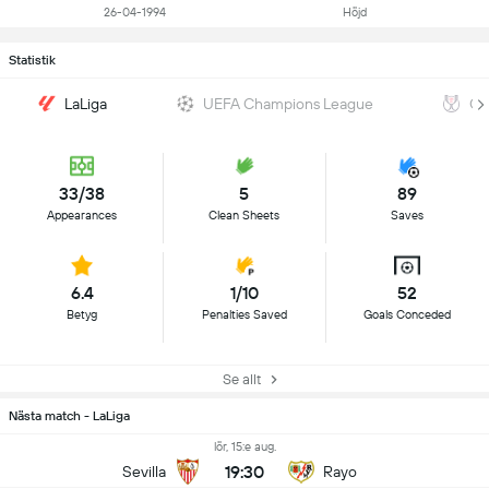
26-04-1994
Höjd
Statistik
LaLiga
UEFA Champions League
Co
33/38
5
89
Appearances
Clean Sheets
Saves
6.4
1/10
52
Betyg
Penalties Saved
Goals Conceded
Se allt
Nästa match - LaLiga
lör, 15:e aug.
19:30
Sevilla
Rayo