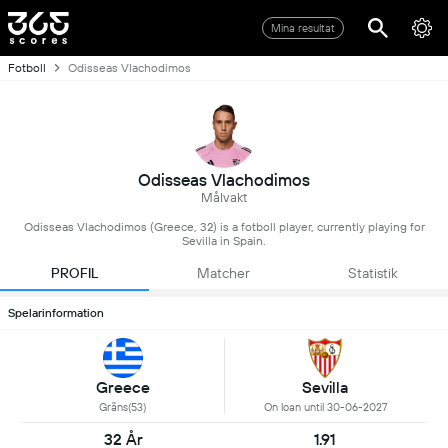
Mina resultat
Fotboll
Odisseas Vlachodimos
Odisseas Vlachodimos
Målvakt
Odisseas Vlachodimos (Greece, 32) is a fotboll player, currently playing for
Sevilla in Spain.
PROFIL
Matcher
Statistik
Spelarinformation
Greece
Sevilla
Gräns(53)
On loan until 30-06-2027
32 År
1.91