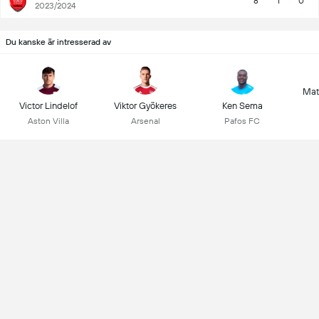
8
1
0
2023/2024
Du kanske är intresserad av
Mat
Victor Lindelof
Viktor Gyökeres
Ken Sema
Aston Villa
Arsenal
Pafos FC