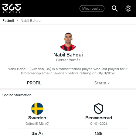
Mina resultat
Fotboll
Nabil Bahoui
Nabil Bahoui
Center framåt
Nabil Bahoui (Sweden, 35) is a former fotboll player, who last played for IF
Brommapojkarna in Sweden before retiring on 01/01/2026
PROFIL
Statistik
Spelarinformation
Sweden
Pensionerad
Gräns(8) Mål (0)
01-01-2026
35 År
1.88