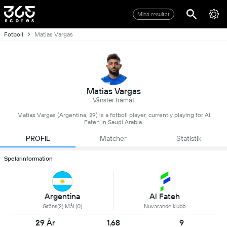
Mina resultat
Fotboll
Matias Vargas
Matias Vargas
Vänster framåt
Matias Vargas (Argentina, 29) is a fotboll player, currently playing for Al
Fateh in Saudi Arabia.
PROFIL
Matcher
Statistik
Spelarinformation
Argentina
Al Fateh
Gräns(2) Mål (0)
Nuvarande klubb
29 År
1.68
9