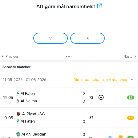
Att göra mål närsomhelst
V
X
Previous
Nästa
Senaste matcher
21-05-2026 - 01-08-2026
Didn't participate in 4 matches
Al Fateh
2
14-05
72
8.3
Al-Najma
0
Al Riyadh SC
1
10-05
67
6.4
Al Fateh
0
Al Ahli Jeddah
3