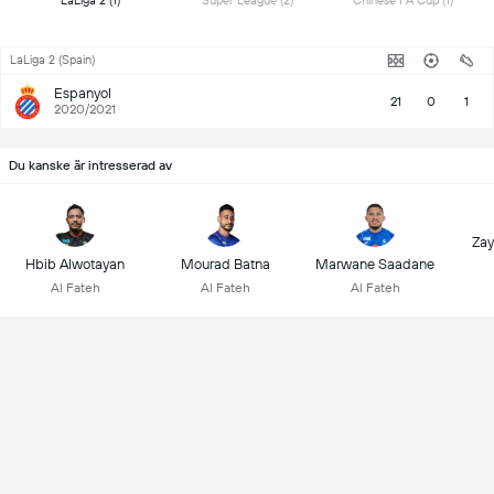
 LaLiga 2 (1) 
 Super League (2) 
 Chinese FA Cup (1) 
LaLiga 2 (Spain)
Espanyol
21
0
1
2020/2021
Du kanske är intresserad av
Zay
Hbib Alwotayan
Mourad Batna
Marwane Saadane
Al Fateh
Al Fateh
Al Fateh