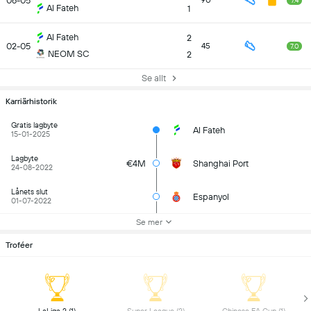
06-05
90
7.4
Al Fateh
1
Al Fateh
2
02-05
45
7.0
NEOM SC
2
Se allt
Karriärhistorik
Gratis lagbyte
Al Fateh
15-01-2025
Lagbyte
€4M
Shanghai Port
24-08-2022
Lånets slut
Espanyol
01-07-2022
Se mer
Troféer