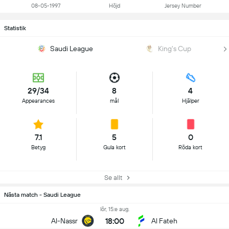
08-05-1997
Höjd
Jersey Number
Statistik
Saudi League
King's Cup
29/34
8
4
Appearances
mål
Hjälper
7.1
5
0
Betyg
Gula kort
Röda kort
Se allt
Nästa match - Saudi League
lör, 15:e aug.
18:00
Al-Nassr
Al Fateh