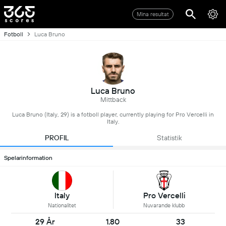
Mina resultat
Fotboll
Luca Bruno
Luca Bruno
Mittback
Luca Bruno (Italy, 29) is a fotboll player, currently playing for Pro Vercelli in
Italy.
PROFIL
Statistik
Spelarinformation
Italy
Pro Vercelli
Nationalitet
Nuvarande klubb
29 År
1.80
33