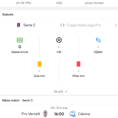
24-08-1996
Höjd
Jersey Number
Statistik
Serie C
Coppa Italia Lega Pro
0
-
-
Appearances
mål
Hjälper
-
-
Gula kort
Röda kort
Se allt
Nästa match - Serie C
sön, 23:e aug.
16:00
Pro Vercelli
Calvina