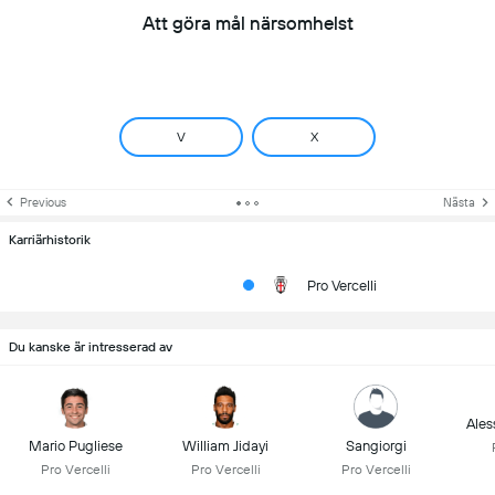
Att göra mål närsomhelst
V
X
Previous
Nästa
Karriärhistorik
Pro Vercelli
Du kanske är intresserad av
Ales
Mario Pugliese
William Jidayi
Sangiorgi
Pro Vercelli
Pro Vercelli
Pro Vercelli