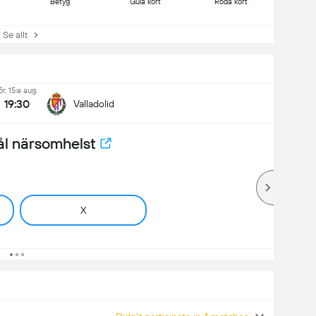
Betyg
Gula kort
Röda kort
e allt
ör, 15:e aug.
19:30
Valladolid
ål närsomhelst
X