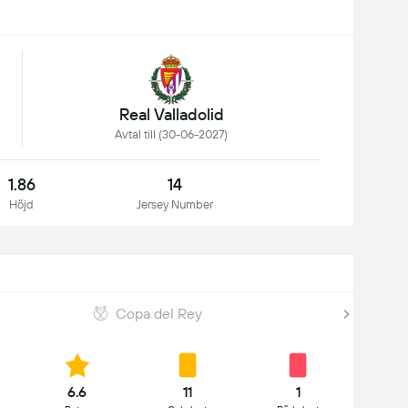
Real Valladolid
Avtal till (30-06-2027)
1.86
14
Höjd
Jersey Number
Copa del Rey
6.6
11
1