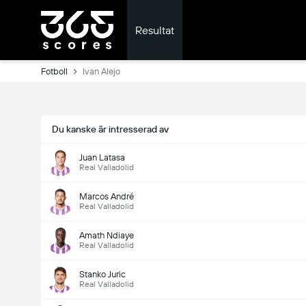
Resultat
Fotboll
Ivan Alejo
Du kanske är intresserad av
Juan Latasa
Real Valladolid
Marcos André
Real Valladolid
Amath Ndiaye
Real Valladolid
Stanko Juric
Real Valladolid