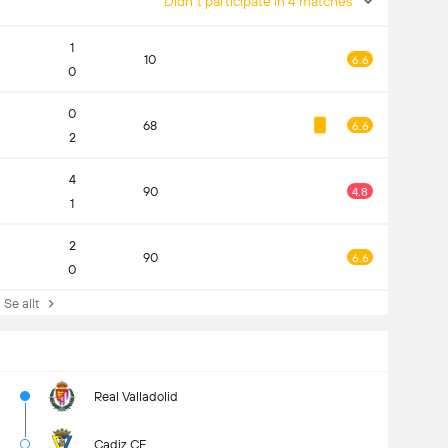
Didn't participate in 4 matches
1
10
6.6
0
0
68
6.6
2
4
90
4.8
1
2
90
6.6
0
e allt
Real Valladolid
Cadiz CF