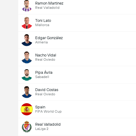
Ramon Martinez
Real Valladolid
Toni Lato
Mallorca
Edgar González
Almeria
Nacho Vidal
Real Oviedo
Pipa Ávila
Sabadell
David Costas
Real Oviedo
Spain
FIFA World Cup
Real Valladolid
LaLiga 2