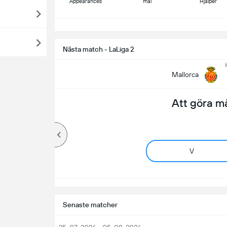
Appearances
mål
Hjälper
S
Nästa match - LaLiga 2
l
Mallorca
Att göra m
V
Senaste matcher