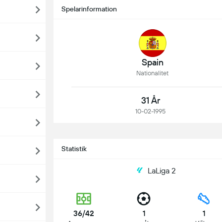
Spelarinformation
Spain
Nationalitet
31 År
10-02-1995
Statistik
LaLiga 2
36/42
1
1