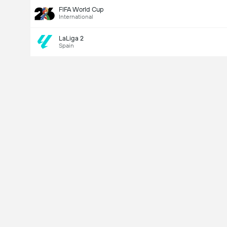
FIFA World Cup
International
LaLiga 2
Spain
Last Goalscorer
V
X