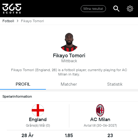
Mina resultat
Fotboll
Fikayo Tomori
Fikayo Tomori
Mittback
Fikayo Tomori (England, 28) is a fotboll player, currently playing for AC
Milan in Italy.
PROFIL
Matcher
Statistik
Spelarinformation
England
AC Milan
Gräns(6) Mål (0)
Avtal till (30-06-2027)
28 År
1.85
23