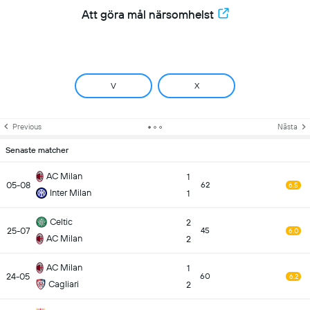
Att göra mål närsomhelst
V
X
Previous
Nästa
Senaste matcher
AC Milan
1
05-08
62
6.5
Inter Milan
1
Celtic
2
25-07
45
6.0
AC Milan
2
AC Milan
1
24-05
60
6.2
Cagliari
2