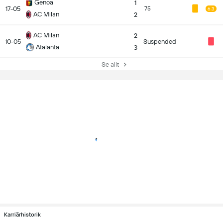
Genoa
1
17-05
75
6.3
AC Milan
2
AC Milan
2
10-05
Suspended
Atalanta
3
Se allt
Karriärhistorik