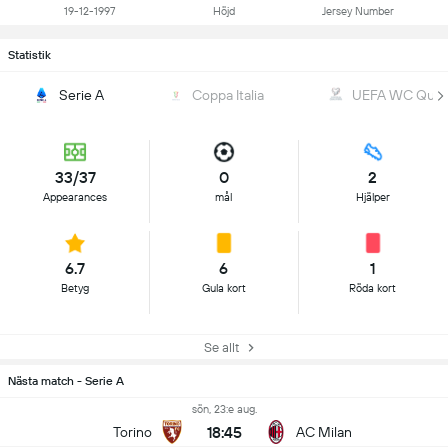
19-12-1997
Höjd
Jersey Number
Statistik
Serie A
Coppa Italia
UEFA WC Qualif
33/37
0
2
Appearances
mål
Hjälper
6.7
6
1
Betyg
Gula kort
Röda kort
Se allt
Nästa match - Serie A
sön, 23:e aug.
18:45
Torino
AC Milan