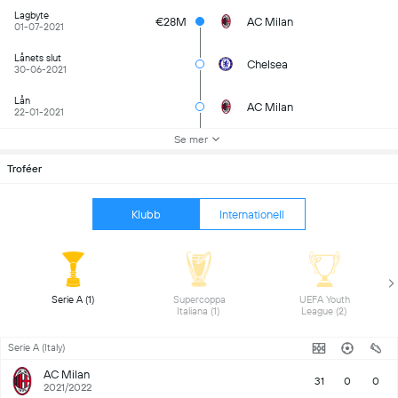
Lagbyte
€28M
AC Milan
01-07-2021
Lånets slut
Chelsea
30-06-2021
Lån
AC Milan
22-01-2021
Se mer
Troféer
Klubb
Internationell
 Serie A (1) 
 Supercoppa 
 UEFA Youth 
Italiana (1) 
League (2) 
Serie A (Italy)
AC Milan
31
0
0
2021/2022