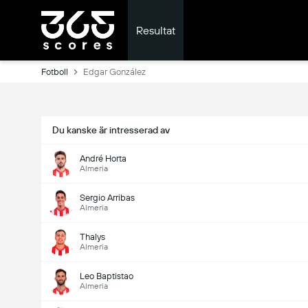
Resultat
Fotboll
Edgar González
Du kanske är intresserad av
André Horta
Almeria
Sergio Arribas
Almeria
Thalys
Almeria
Leo Baptistao
Almeria