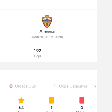
Almeria
Avtal till (30-06-2028)
1.92
Höjd
Croatia Cup
Copa Catalunya
6.4
1
0