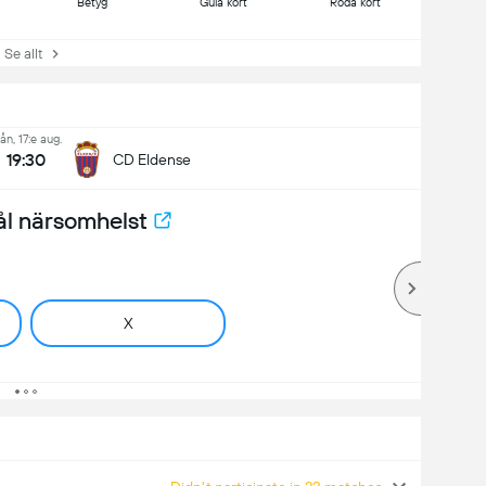
Betyg
Gula kort
Röda kort
e allt
ån, 17:e aug.
19:30
CD Eldense
ål närsomhelst
X