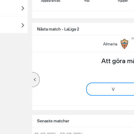
Appearances
mål
Hjälper
S
Nästa match - LaLiga 2
m
Almeria
Att göra m
V
Senaste matcher