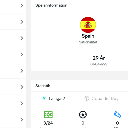
Spelarinformation
Spain
Nationalitet
29 År
01-04-1997
Statistik
LaLiga 2
Copa del Rey
3/24
0
0