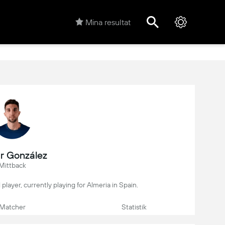
Mina resultat
r González
Mittback
 player, currently playing for Almeria in Spain.
Matcher
Statistik