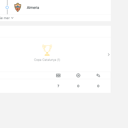
Almeria
Se mer
 Copa Catalunya (1) 
7
0
0