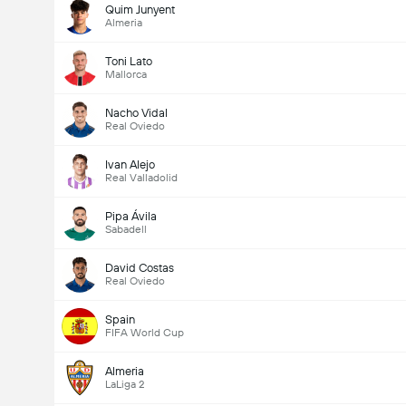
Quim Junyent
Almeria
Toni Lato
Mallorca
Nacho Vidal
Real Oviedo
Ivan Alejo
Real Valladolid
Pipa Ávila
Sabadell
David Costas
Real Oviedo
Spain
FIFA World Cup
Almeria
LaLiga 2