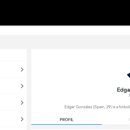
Edga
Edgar González (Spain, 29) is a fotboll
PROFIL