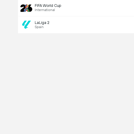
FIFA World Cup
International
LaLiga 2
Spain
Last Goalscorer
V
X