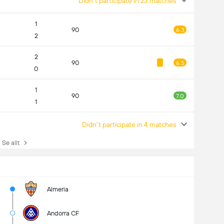
Didn't participate in 23 matches
1
90
6.3
2
2
90
6.5
0
1
90
7.0
1
Didn't participate in 4 matches
e allt
Almeria
Andorra CF