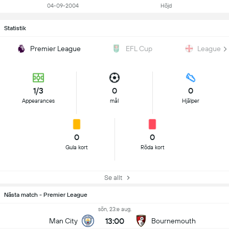
04-09-2004
Höjd
Statistik
Premier League
EFL Cup
League T
1/3
0
0
Appearances
mål
Hjälper
0
0
Gula kort
Röda kort
Se allt
Nästa match - Premier League
sön, 23:e aug.
13:00
Man City
Bournemouth