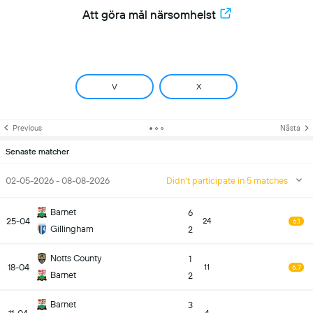
Att göra mål närsomhelst
V
X
Previous
Nästa
Senaste matcher
02-05-2026 - 08-08-2026
Didn't participate in 5 matches
Barnet
6
25-04
24
6.1
Gillingham
2
Notts County
1
18-04
11
6.7
Barnet
2
Barnet
3