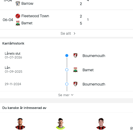
11-04
4
Barrow
2
Fleetwood Town
2
06-04
1
Barnet
5
Se allt
Karriärhistorik
Lånets slut
Bournemouth
01-07-2026
Lån
Barnet
01-09-2025
Bournemouth
29-11-2024
Se mer
Du kanske är intresserad av
R