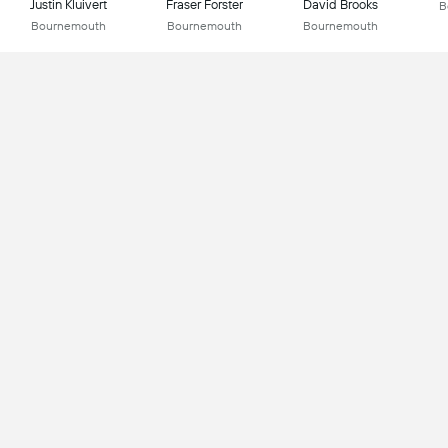
Justin Kluivert
Fraser Forster
David Brooks
B
Bournemouth
Bournemouth
Bournemouth