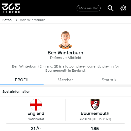
Mina resultat
Fotboll
Ben Winterburn
Ben Winterburn
Defensive Midfield
Ben Winterburn (England, 21) is a fotboll player, currently playing for
Bournemouth in England.
PROFIL
Matcher
Statistik
Spelarinformation
England
Bournemouth
Nationalitet
Avtal till (30-06-2027)
21 År
1.85