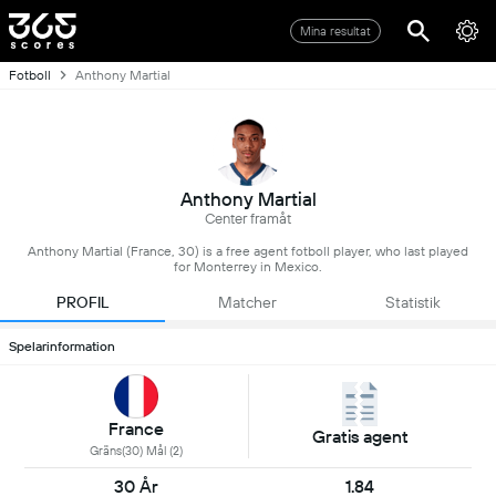
Mina resultat
Fotboll
Anthony Martial
Anthony Martial
Center framåt
Anthony Martial (France, 30) is a free agent fotboll player, who last played
for Monterrey in Mexico.
PROFIL
Matcher
Statistik
Spelarinformation
France
Gratis agent
Gräns(30) Mål (2)
30 År
1.84