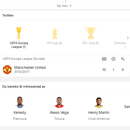
Se mer
Troféer
 UEFA Europa 
 FA Cup (2) 
 EFL Cup (2) 
 Community 
League (1) 
(1) 
UEFA Europa League (Europe)
Manchester United
10
1
0
2016/2017
Du kanske är intresserad av
Sa
Kenedy
Alexis Vega
Henry Martin
Pachuca
Toluca
Club América