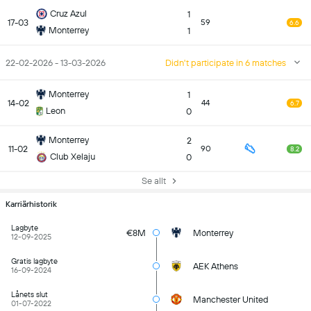
Cruz Azul
1
17-03
59
6.6
Monterrey
1
22-02-2026 - 13-03-2026
Didn't participate in 6 matches
Monterrey
1
14-02
44
6.7
Leon
0
Monterrey
2
11-02
90
8.2
Club Xelaju
0
Se allt
Karriärhistorik
Lagbyte
€8M
Monterrey
12-09-2025
Gratis lagbyte
AEK Athens
16-09-2024
Lånets slut
Manchester United
01-07-2022