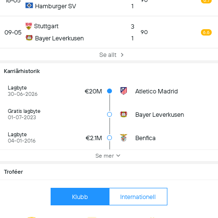
16-05
90
6.7
Hamburger SV
1
Stuttgart
3
09-05
90
6.6
Bayer Leverkusen
1
Se allt
Karriärhistorik
Lagbyte
€20M
Atletico Madrid
30-06-2026
Gratis lagbyte
Bayer Leverkusen
01-07-2023
Lagbyte
€2.1M
Benfica
04-01-2016
Se mer
Troféer
Klubb
Internationell