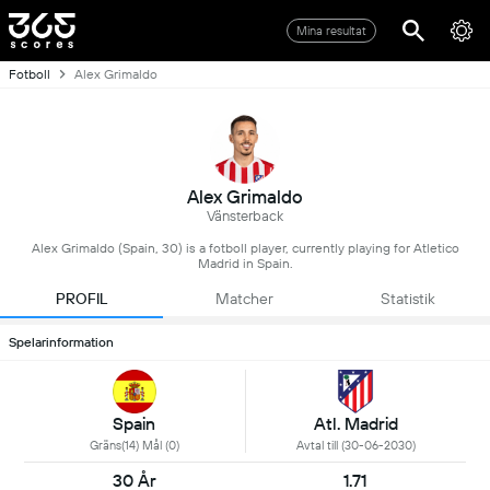
Mina resultat
Fotboll
Alex Grimaldo
Alex Grimaldo
Vänsterback
Alex Grimaldo (Spain, 30) is a fotboll player, currently playing for Atletico
Madrid in Spain.
PROFIL
Matcher
Statistik
Spelarinformation
Spain
Atl. Madrid
Gräns(14) Mål (0)
Avtal till (30-06-2030)
30 År
1.71