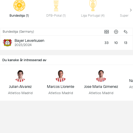
 Bundesliga (1) 
 DFB-Pokal (1) 
 Liga Portugal (4) 
Bundesliga (Germany)
Bayer Leverkusen
33
10
13
2023/2024
Du kanske är intresserad av
Na
Julian Alvarez
Marcos Llorente
Jose Maria Gimenez
At
Atletico Madrid
Atletico Madrid
Atletico Madrid