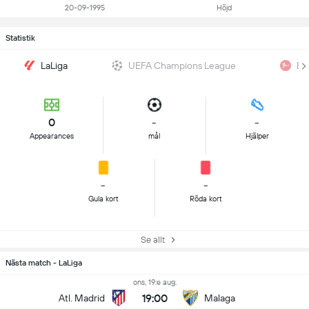
20-09-1995
Höjd
Statistik
LaLiga
UEFA Champions League
Bu
0
-
-
Appearances
mål
Hjälper
-
-
Gula kort
Röda kort
Se allt
Nästa match - LaLiga
ons, 19:e aug.
19:00
Atl. Madrid
Malaga