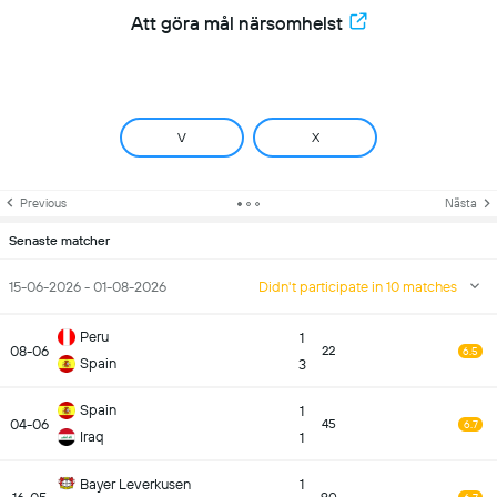
Att göra mål närsomhelst
V
X
Previous
Nästa
Senaste matcher
15-06-2026 - 01-08-2026
Didn't participate in 10 matches
Peru
1
08-06
22
6.5
Spain
3
Spain
1
04-06
45
6.7
Iraq
1
Bayer Leverkusen
1