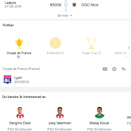
Lagbyte
€500K
OGC Nice
27-08-2014
Se mer
Troféer
 Coupe de France 
 Eredivisie (1) 
 Super Cup (1) 
 Johan Cruyff
(1) 
(1) 
Coupe de France (France)
Lyon
2011/2012
Du kanske är intresserad av
Je
Sergino Dest
Joey Veerman
Matej Kovar
PS
PSV Eindhoven
PSV Eindhoven
PSV Eindhoven