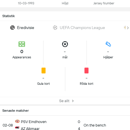
10-03-1993
Höjd
Jersey Number
Statistik
Eredivisie
UEFA Champions League
0
-
-
Appearances
mål
Hjälper
-
-
Gula kort
Röda kort
Se allt
Senaste matcher
PSV Eindhoven
0
02-08
On the bench
AZ Alkmaar
4