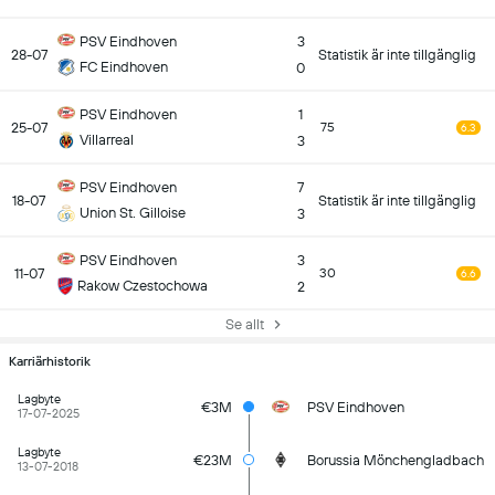
PSV Eindhoven
3
28-07
Statistik är inte tillgänglig
FC Eindhoven
0
PSV Eindhoven
1
25-07
75
6.3
Villarreal
3
PSV Eindhoven
7
18-07
Statistik är inte tillgänglig
Union St. Gilloise
3
PSV Eindhoven
3
11-07
30
6.6
Rakow Czestochowa
2
Se allt
Karriärhistorik
Lagbyte
€3M
PSV Eindhoven
17-07-2025
Lagbyte
€23M
Borussia Mönchengladbach
13-07-2018