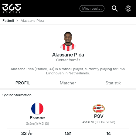
Mina resultat
Fotboll
Alassane Pléa
Alassane Pléa
Center framåt
Alassane Pléa (France, 33) is a fotboll player, currently playing for PSV
Eindhoven in Netherlands.
PROFIL
Matcher
Statistik
Spelarinformation
PSV
France
Avtal till (30-06-2028)
Gräns(1) Mål (0)
33 År
1.81
14