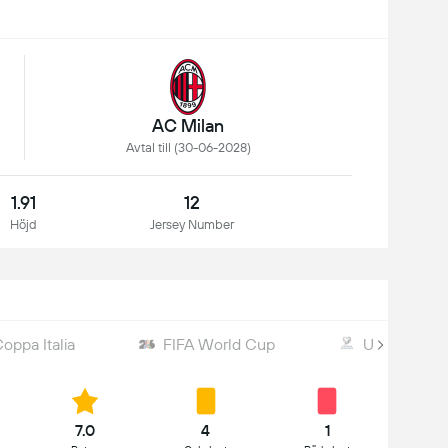
AC Milan
Avtal till (30-06-2028)
1.91
12
Höjd
Jersey Number
oppa Italia
FIFA World Cup
UEFA WC Qua
7.0
4
1