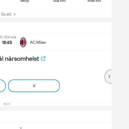
Betyg
Gula kort
Röda kort
e allt
ön, 23:e aug.
18:45
AC Milan
ål närsomhelst
X
1