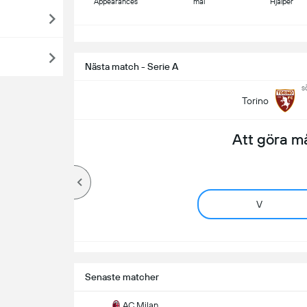
Appearances
mål
Hjälper
S
Nästa match - Serie A
s
Torino
Att göra m
V
Senaste matcher
AC Milan