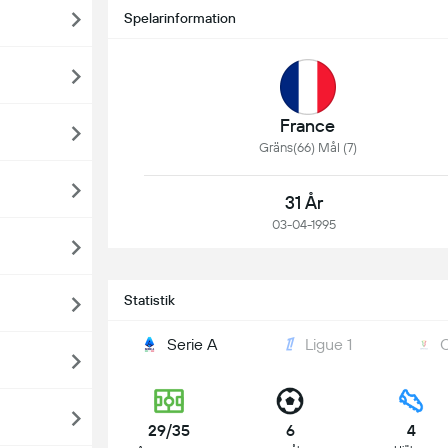
Spelarinformation
France
Gräns(66) Mål (7)
31 År
03-04-1995
Statistik
Serie A
Ligue 1
C
29/35
6
4