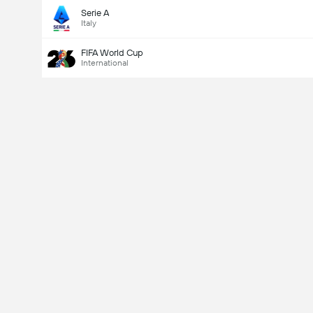
Serie A
Italy
FIFA World Cup
International
Last Goalscorer
V
X