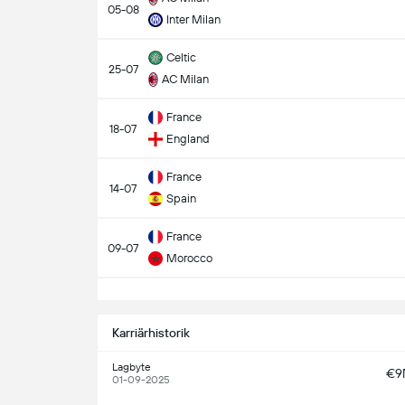
05-08
Inter Milan
Celtic
25-07
AC Milan
France
18-07
England
France
14-07
Spain
France
09-07
Morocco
S
Karriärhistorik
Lagbyte
€9
01-09-2025