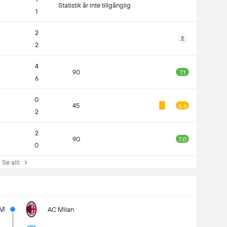
Statistik är inte tillgänglig
1
2
2
4
90
7.1
6
0
45
6.6
2
2
90
7.0
0
e allt
M
AC Milan