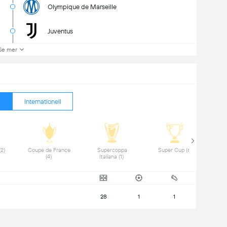
Olympique de Marseille
Juventus
Se mer
Internationell
 Coppa Italia (2) 
 Coupe de France 
 Supercoppa 
 Super Cup (6) 
(4) 
Italiana (1) 
28
1
1