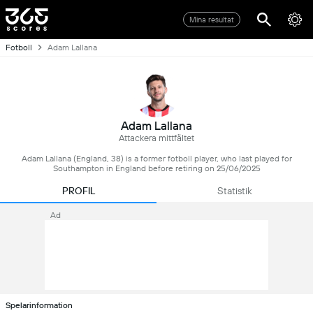
Mina resultat
Fotboll
Adam Lallana
Adam Lallana
Attackera mittfältet
Adam Lallana (England, 38) is a former fotboll player, who last played for
Southampton in England before retiring on 25/06/2025
PROFIL
Statistik
Ad
Spelarinformation