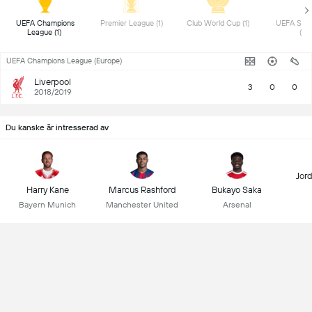
 UEFA Champions 
 Premier League (1) 
 Club World Cup (1) 
 UEFA Supe
League (1) 
(1) 
UEFA Champions League (Europe)
Liverpool
3
0
0
2018/2019
Du kanske är intresserad av
Jor
Harry Kane
Marcus Rashford
Bukayo Saka
Bayern Munich
Manchester United
Arsenal