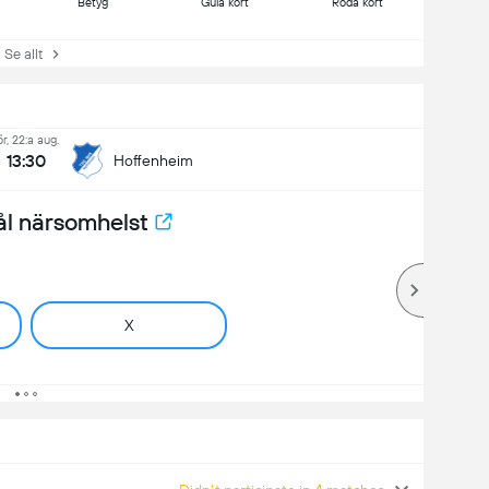
Betyg
Gula kort
Röda kort
e allt
ör, 22:a aug.
13:30
Hoffenheim
ål närsomhelst
X