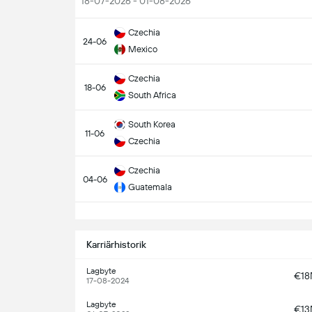
18-07-2026 - 01-08-2026
Czechia
24-06
Mexico
Czechia
18-06
South Africa
South Korea
11-06
Czechia
Czechia
04-06
Guatemala
S
Karriärhistorik
Lagbyte
€1
17-08-2024
Lagbyte
€1