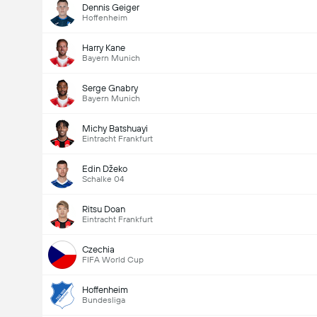
Dennis Geiger
Hoffenheim
Harry Kane
Bayern Munich
Serge Gnabry
Bayern Munich
Michy Batshuayi
Eintracht Frankfurt
Edin Džeko
Schalke 04
Ritsu Doan
Eintracht Frankfurt
Czechia
FIFA World Cup
Hoffenheim
Bundesliga