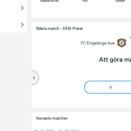
Appearances
mål
Hjälper
S
Nästa match - DFB-Pokal
l
FC Erzgebirge Aue
Att göra m
V
Senaste matcher