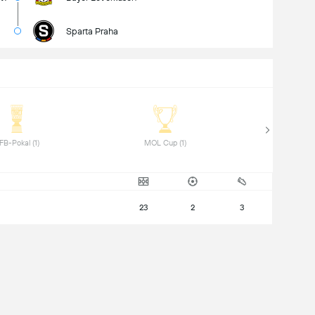
Sparta Praha
 DFB-Pokal (1) 
 MOL Cup (1) 
23
2
3