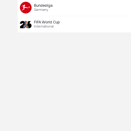
Bundesliga
Germany
FIFA World Cup
International
Last Goalscorer
V
X