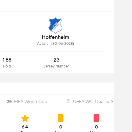
Hoffenheim
Avtal till (30-06-2028)
1.88
23
Höjd
Jersey Number
FIFA World Cup
UEFA WC Qualification
6.4
0
0