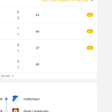
Didn't participate in 4 matches
0
63
6.6
3
1
66
6.3
1
2
27
6.1
1
3
45
1
e allt
8M
Hoffenheim
3M
Bayer Leverkusen