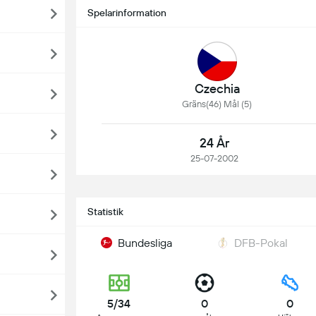
Spelarinformation
Czechia
Gräns(46) Mål (5)
24 År
25-07-2002
Statistik
Bundesliga
DFB-Pokal
5/34
0
0