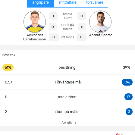
angripare
mittfältare
försvarare
totala
1
0
skott
skott på
0
0
målet
Alexander
Andraž Šporar
0
offsides
0
Bernhardsson
Statistik
61%
besittning
39%
0.57
Förväntade mål
1.96
11
totala skott
17
2
skott på målet
3
Se allt