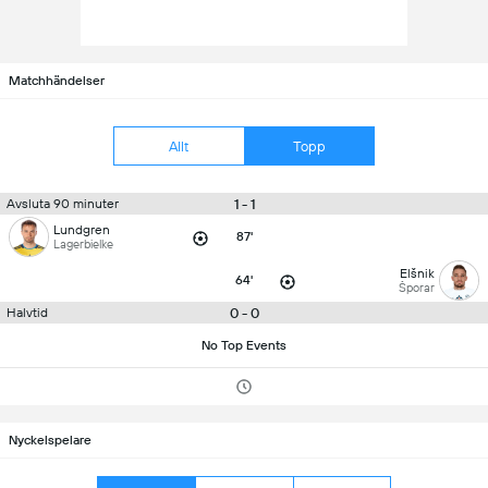
Matchhändelser
Allt
Topp
1 - 1
Avsluta 90 minuter
Lundgren
87'
Lagerbielke
Elšnik
64'
Šporar
0 - 0
Halvtid
No Top Events
Nyckelspelare