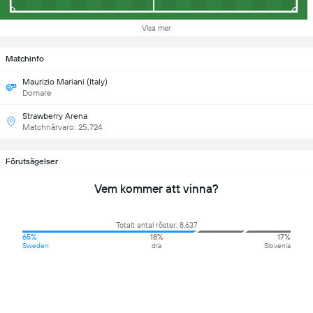
Visa mer
Matchinfo
Maurizio Mariani (Italy)
Domare
Strawberry Arena
Matchnärvaro: 25,724
Förutsägelser
Vem kommer att vinna?
Totalt antal röster: 8,637
65%
18%
17%
Sweden
dra
Slovenia