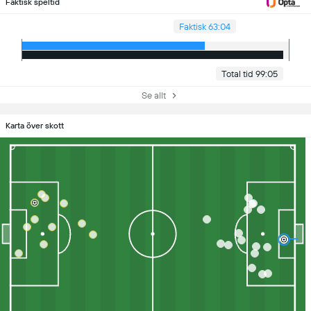
Faktisk speltid
Faktisk 63:04
Total tid 99:05
Se allt
Karta över skott