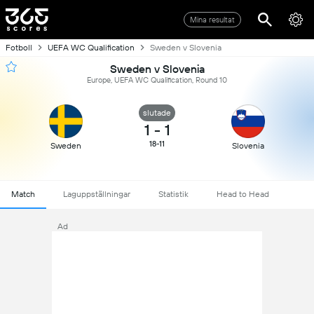
Mina resultat
Fotboll
UEFA WC Qualification
Sweden v Slovenia
Sweden v Slovenia
Europe, UEFA WC Qualification, Round 10
slutade
1
-
1
18-11
Sweden
Slovenia
Match
Laguppställningar
Statistik
Head to Head
Ad