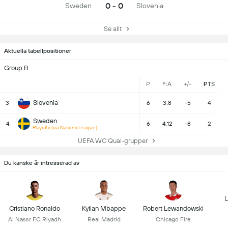
0 - 0
Sweden
Slovenia
Se allt
Aktuella tabellpositioner
Group B
P
F:A
+/-
PTS
Slovenia
3
6
3:8
-5
4
Sweden
4
6
4:12
-8
2
Playoffs (via Nations League)
UEFA WC Qual-grupper
Du kanske är intresserad av
L
Cristiano Ronaldo
Kylian Mbappe
Robert Lewandowski
Al Nassr FC Riyadh
Real Madrid
Chicago Fire