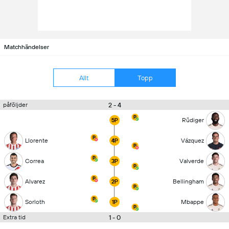
Matchhändelser
Allt
Topp
2 - 4
påföljder
Rüdiger
5P
Llorente
Vázquez
4P
Correa
Valverde
3P
Alvarez
Bellingham
2P
Sorloth
Mbappe
1P
1 - 0
Extra tid