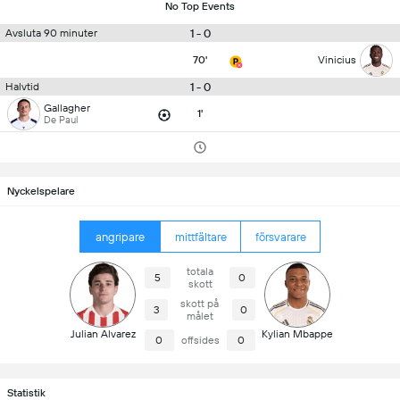
No Top Events
1 - 0
Avsluta 90 minuter
70'
Vinicius
1 - 0
Halvtid
Gallagher
1'
De Paul
Nyckelspelare
angripare
mittfältare
försvarare
totala
5
0
skott
skott på
3
0
målet
Julian Alvarez
Kylian Mbappe
0
offsides
0
Statistik