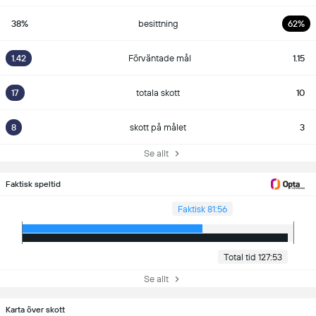
38%
besittning
62%
1.42
Förväntade mål
1.15
17
totala skott
10
8
skott på målet
3
Se allt
Faktisk speltid
Faktisk 81:56
Total tid 127:53
Se allt
Karta över skott