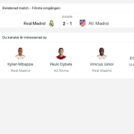
Relaterad match - Första omgången
slutade
2
-
1
Real Madrid
Atl. Madrid
Du kanske är intresserad av
Er
Kylian Mbappe
Paulo Dybala
Vinicius Júnior
Ma
Real Madrid
AS Roma
Real Madrid