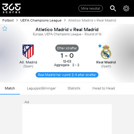
Mina resultat
Fotboll
UEFA Champions League
Atletico Madrid v Real Madrid
Atletico Madrid v Real Madrid
Europe, UEFA Champions League - Round of 16
Efter straffar
1
-
0
12-03
Atl. Madrid
Real Madrid
Aggregate
2 - 2
(Spain)
(Spain)
Real Madrid har vunnit 2-4 efter straffar
Match
Laguppställningar
Statistik
Head to Head
Ad