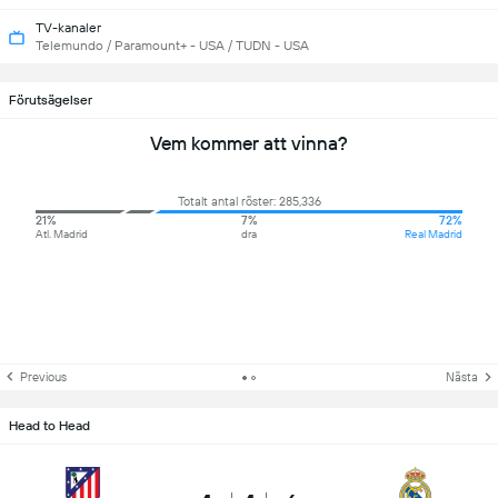
TV-kanaler
Telemundo / Paramount+ - USA / TUDN - USA
Förutsägelser
Vem kommer att vinna?
Totalt antal röster: 285,336
21%
7%
72%
Atl. Madrid
dra
Real Madrid
Previous
Nästa
Head to Head