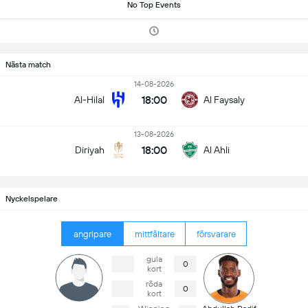
No Top Events
Nästa match
14-08-2026
18:00
Al-Hilal
Al Faysaly
13-08-2026
18:00
Diriyah
Al Ahli
Nyckelspelare
angripare
mittfältare
försvarare
gula
0
kort
röda
0
kort