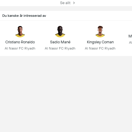
Se allt
Du kanske är intresserad av
M
Cristiano Ronaldo
Sadio Mané
Kingsley Coman
A
Al Nassr FC Riyadh
Al Nassr FC Riyadh
Al Nassr FC Riyadh