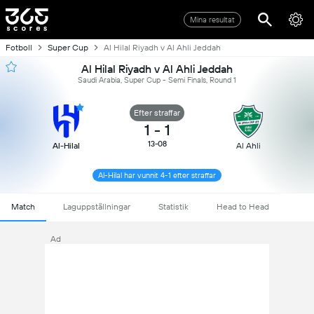
Mina resultat
Fotboll
Super Cup
Al Hilal Riyadh v Al Ahli Jeddah
Al Hilal Riyadh v Al Ahli Jeddah
Saudi Arabia, Super Cup - Semi Finals, Round 1
Efter straffar
1
-
1
13-08
Al-Hilal
Al Ahli
Al-Hilal har vunnit 4-1 efter straffar
Match
Laguppställningar
Statistik
Head to Head
Ad