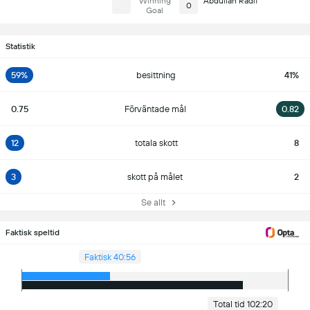
Winning
Abdullah Radif
0
Goal
Statistik
59%
besittning
41%
0.75
Förväntade mål
0.82
12
totala skott
8
3
skott på målet
2
Se allt
Faktisk speltid
Faktisk 40:56
Total tid 102:20