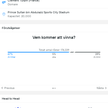
Clement Turpin (France)
Domare
Prince Sultan bin Abdulaziz Sports City Stadium
Kapacitet: 20,000
Förutsägelser
Vem kommer att vinna?
Totalt antal röster: 176,339
67%
5%
28%
Al-Hilal
dra
Al Ahli
Previous
Nästa
Head to Head