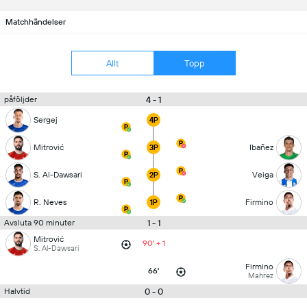
Matchhändelser
Allt
Topp
4 - 1
påföljder
Sergej
4P
Mitrović
Ibañez
3P
S. Al-Dawsari
Veiga
2P
R. Neves
Firmino
1P
1 - 1
Avsluta 90 minuter
Mitrović
90' + 1
S. Al-Dawsari
Firmino
66'
Mahrez
0 - 0
Halvtid