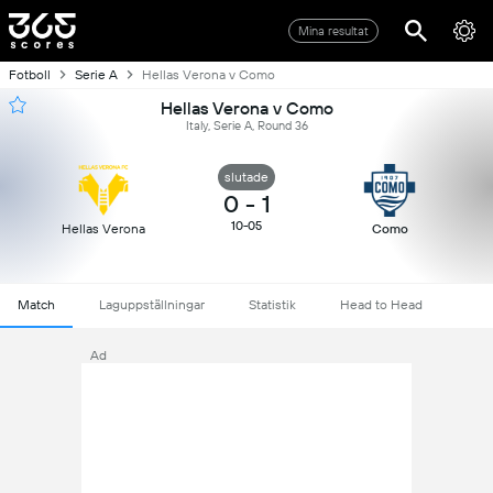
Mina resultat
Fotboll
Serie A
Hellas Verona v Como
Hellas Verona v Como
Italy, Serie A, Round 36
slutade
0
-
1
10-05
Hellas Verona
Como
Match
Laguppställningar
Statistik
Head to Head
Ad