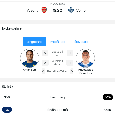
12-08-2026
18:30
Arsenal
Como
Nyckelspelare
angripare
mittfältare
försvarare
skott på
0
1
målet
Winning
0
1
Goal
Amin Sarr
Anastasios
0
PenaltiesTaken
0
Douvikas
Statistik
36%
besittning
64%
1.07
Förväntade mål
0.85