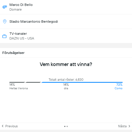
Marco Di Bello
Domare
Stadio Marcantonio Bentegodi
TV-kanaler
DAZN US - USA
Förutsägelser
Vem kommer att vinna?
Totalt antal röster: 6,830
14%
14%
72%
Hellas Verona
dra
Como
Previous
Nästa