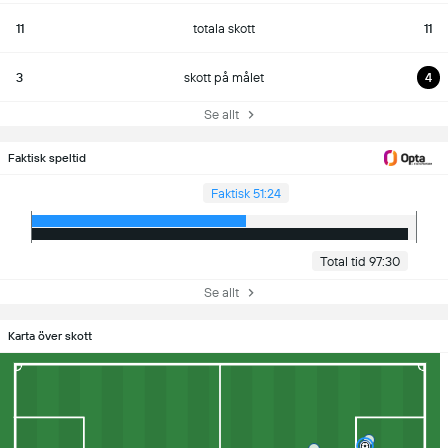
11
totala skott
11
3
skott på målet
4
Se allt
Faktisk speltid
Faktisk 51:24
Total tid 97:30
Se allt
Karta över skott