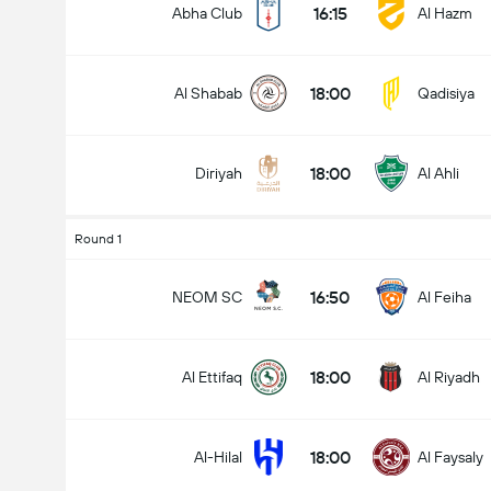
16:15
Abha Club
Al Hazm
18:00
Al Shabab
Qadisiya
Totalt mål i matchen (2.5)
18:00
Diriyah
Al Ahli
under
över
Round 1
16:50
NEOM SC
Al Feiha
18:00
Al Ettifaq
Al Riyadh
18:00
Al-Hilal
Al Faysaly