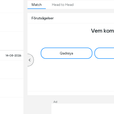
Match
Head to Head
Förutsägelser
Vem komm
Qadisiya
14-08-2026
Ad