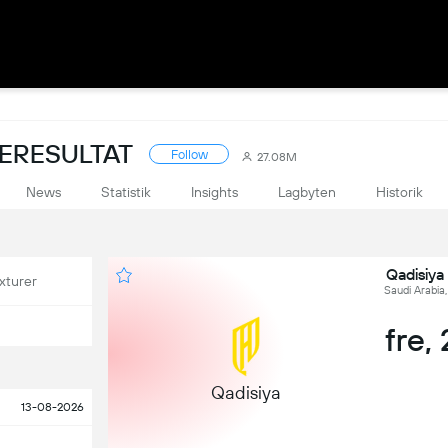
VERESULTAT
Follow
27.08M
News
Statistik
Insights
Lagbyten
Historik
Qadisiya 
xturer
Saudi Arabia
fre, 
Qadisiya
13-08-2026