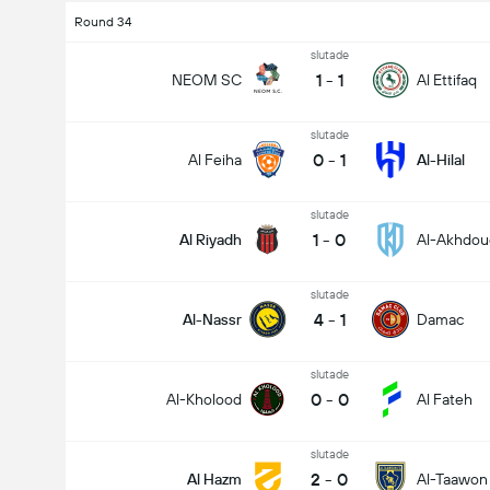
Round 34
slutade
1
-
1
NEOM SC
Al Ettifaq
slutade
0
-
1
Al Feiha
Al-Hilal
slutade
1
-
0
Al Riyadh
Al-Akhdou
slutade
4
-
1
Al-Nassr
Damac
slutade
0
-
0
Al-Kholood
Al Fateh
slutade
2
-
0
Al Hazm
Al-Taawon