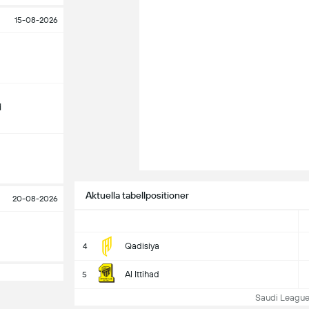
15-08-2026
d
Aktuella tabellpositioner
20-08-2026
Qadisiya
4
Al Ittihad
5
Saudi League T