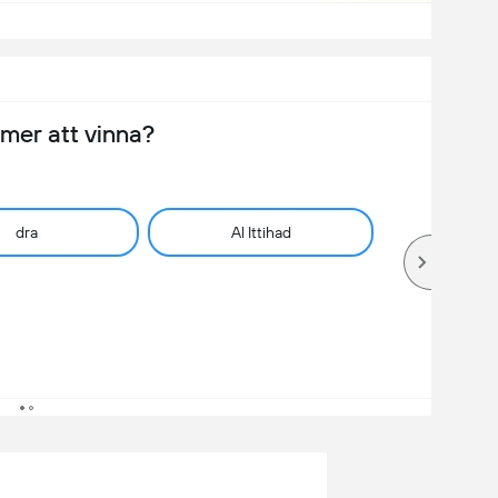
er att vinna?
dra
Al Ittihad