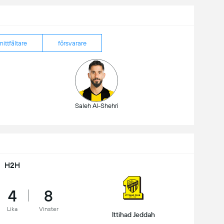
mittfältare
försvarare
Saleh Al-Shehri
H2H
4
8
Lika
Vinster
Ittihad Jeddah