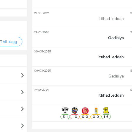
21-05-2026
S
Ittihad Jeddah
22-01-2026
S
Qadisiya
HTML-tagg
30-05-2025
Ittihad Jeddah
06-03-2025
S
Qadisiya
19-10-2024
S
Ittihad Jeddah
5
-
1
1
-
0
0
-
0
0
-
0
1
-
5
S