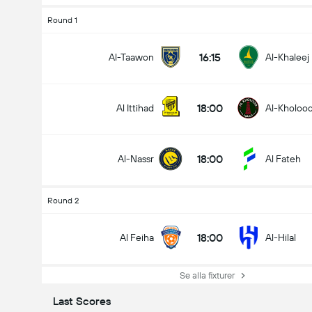
Round 1
16:15
Al-Taawon
Al-Khaleej
18:00
Al Ittihad
Al-Kholoo
18:00
Al-Nassr
Al Fateh
Round 2
18:00
Al Feiha
Al-Hilal
Se alla fixturer
Last Scores