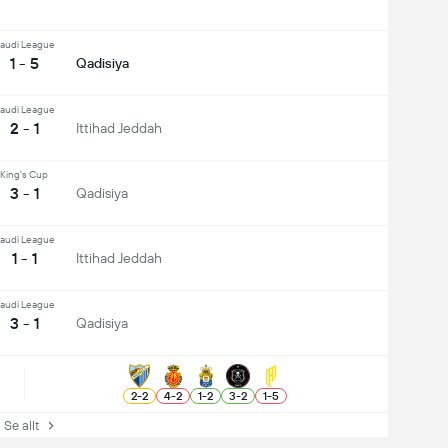
audi League
1 - 5
Qadisiya
audi League
2 - 1
Ittihad Jeddah
King's Cup
3 - 1
Qadisiya
audi League
1 - 1
Ittihad Jeddah
audi League
3 - 1
Qadisiya
2
-
2
4
-
2
1
-
2
3
-
2
1
-
5
e allt