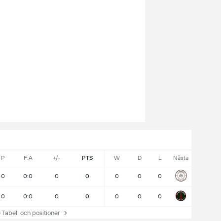
P
F:A
+/-
PTS
W
D
L
Nästa
0
0:0
0
0
0
0
0
0
0:0
0
0
0
0
0
abell och positioner