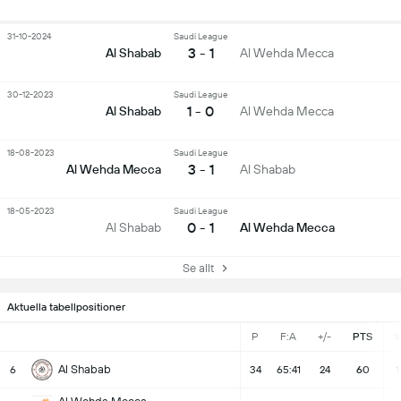
31-10-2024
Saudi League
3 - 1
Al Shabab
Al Wehda Mecca
30-12-2023
Saudi League
1 - 0
Al Shabab
Al Wehda Mecca
18-08-2023
Saudi League
3 - 1
Al Wehda Mecca
Al Shabab
18-05-2023
Saudi League
0 - 1
Al Shabab
Al Wehda Mecca
Se allt
Aktuella tabellpositioner
P
F:A
+/-
PTS
Al Shabab
6
34
65:41
24
60
1