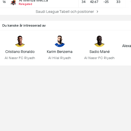
Al Wehda Mecca
16
34
42:67
-25
33
Relegated
Saudi League Tabell och positioner
Du kanske är intresserad av
Alex
Cristiano Ronaldo
Karim Benzema
Sadio Mané
Al Nassr FC Riyadh
Al Hilal Riyadh
Al Nassr FC Riyadh