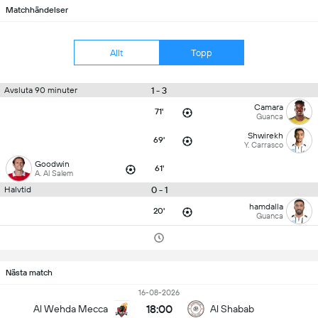
Matchhändelser
Allt
Topp
1 - 3
Avsluta 90 minuter
Camara
71'
Guanca
Shwirekh
69'
Y. Carrasco
Goodwin
61'
A. Al Salem
0 - 1
Halvtid
hamdalla
20'
Guanca
Nästa match
16-08-2026
18:00
Al Wehda Mecca
Al Shabab