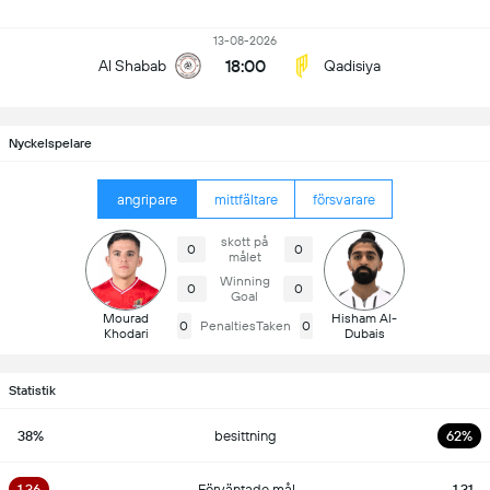
13-08-2026
18:00
Al Shabab
Qadisiya
Nyckelspelare
angripare
mittfältare
försvarare
skott på
0
0
målet
Winning
0
0
Goal
Mourad
Hisham Al-
0
PenaltiesTaken
0
Khodari
Dubais
Statistik
38%
besittning
62%
1.36
Förväntade mål
1.31