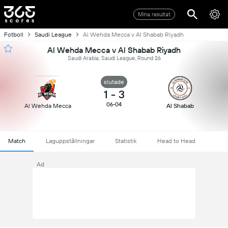
Mina resultat
Fotboll
Saudi League
Al Wehda Mecca v Al Shabab Riyadh
Al Wehda Mecca v Al Shabab Riyadh
Saudi Arabia, Saudi League, Round 26
slutade
1
-
3
06-04
Al Wehda Mecca
Al Shabab
Match
Laguppställningar
Statistik
Head to Head
Ad