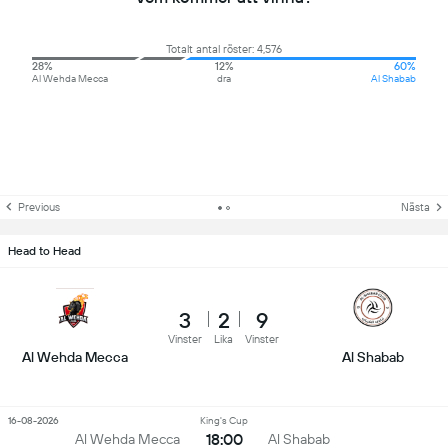
Totalt antal röster: 4,576
28%
12%
60%
Al Wehda Mecca
dra
Al Shabab
Previous
Nästa
Head to Head
3
2
9
Vinster
Lika
Vinster
Al Wehda Mecca
Al Shabab
16-08-2026
King's Cup
18:00
Al Wehda Mecca
Al Shabab