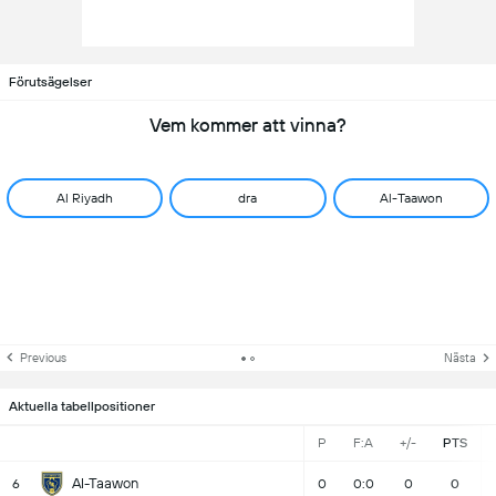
Förutsägelser
Vem kommer att vinna?
Al Riyadh
dra
Al-Taawon
Previous
Nästa
Aktuella tabellpositioner
P
F:A
+/-
PTS
Al-Taawon
6
0
0:0
0
0