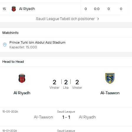
Al Riyadh
15
0
0:0
0
0
Saudi League Tabell och positioner
Matchinfo
Prince Turki bin Abdul Aziz Stadium
Kapacitet: 15,000
Head to Head
2
2
2
Vinster
Lika
Vinster
Al Riyadh
Al-Taawon
15-05-2026
Saudi League
1 - 1
Al-Taawon
Al Riyadh
18-01-2026
Saudi League