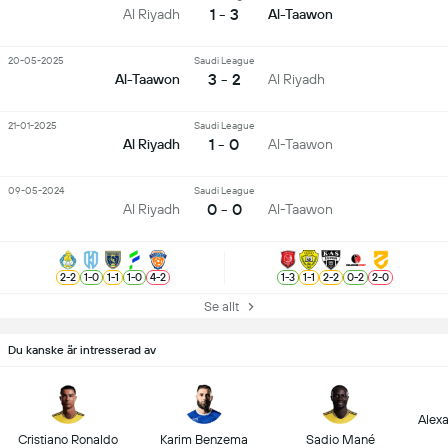
1 - 3
Al Riyadh
Al-Taawon
20-05-2025
Saudi League
3 - 2
Al-Taawon
Al Riyadh
21-01-2025
Saudi League
1 - 0
Al Riyadh
Al-Taawon
09-05-2024
Saudi League
0 - 0
Al Riyadh
Al-Taawon
2
-
2
1
-
0
1
-
1
1
-
0
4
-
2
1
-
3
1
-
1
2
-
2
0
-
2
2
-
0
Se allt
Du kanske är intresserad av
Alex
Cristiano Ronaldo
Karim Benzema
Sadio Mané