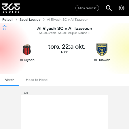
Mina resultat
Fotboll
Saudi League
Al Riyadh SC v Al Taawoun
Al Riyadh SC v Al Taawoun
Saudi Arabia, Saudi League, Round 11
tors, 22:a okt.
17:00
Al Riyadh
Al-Taawon
Match
Head to Head
Ad