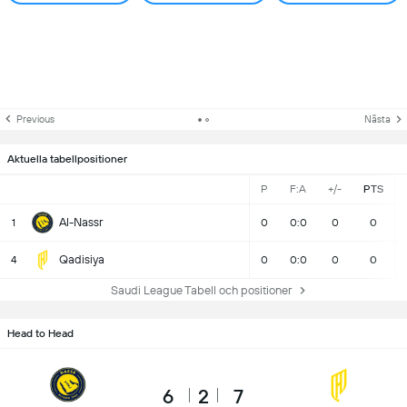
Previous
Nästa
Aktuella tabellpositioner
P
F:A
+/-
PTS
Al-Nassr
1
0
0:0
0
0
Qadisiya
4
0
0:0
0
0
Saudi League Tabell och positioner
Head to Head
6
2
7