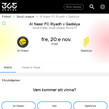
Mina resultat
Fotboll
Saudi League
Al Nassr FC Riyadh v Qadisiya
Al Nassr FC Riyadh v Qadisiya
Saudi Arabia, Saudi League, Round 14
fre, 20:e nov.
17:00
Al-Nassr
Qadisiya
Match
Head to Head
Förutsägelser
Vem kommer att vinna?
Al-Nassr
dra
Qadisiya