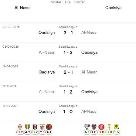
Vinster
Lika
Vinster
Al-Nassr
Qadisiya
03-05-2026
Saudi League
3 - 1
Qadisiya
Al-Nassr
08-01-2026
Saudi League
1 - 2
Al-Nassr
Qadisiya
18-04-2025
Saudi League
2 - 1
Qadisiya
Al-Nassr
22-11-2024
Saudi League
1 - 2
Al-Nassr
Qadisiya
18-02-2021
Saudi League
1 - 0
Qadisiya
Al-Nassr
0
-
2
4
-
2
0
-
2
2
-
1
4
-
1
5
-
1
1
-
0
0
-
0
0
-
0
1
-
5