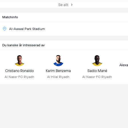
Se allt
Matchinfo
Al-Awwal Park Stadium
Du kanske är intresserad av
Alex
Cristiano Ronaldo
Karim Benzema
Sadio Mané
Al Nassr FC Riyadh
Al Hilal Riyadh
Al Nassr FC Riyadh