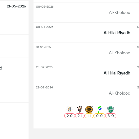
21-05-2026
08-05-2026
Al-Kholood
08-04-2026
S
Al Hilal Riyadh
31-12-2025
S
Al-Kholood
25-02-2025
S
d
Al Hilal Riyadh
28-09-2024
S
Al-Kholood
2
-
0
2
-
1
1
-
1
0
-
0
3
-
0
S