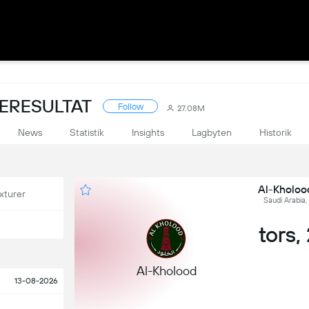
VERESULTAT
Follow
27.08M
News
Statistik
Insights
Lagbyten
Historik
Al-Kholood
xturer
Saudi Arabia,
tors,
Al-Kholood
13-08-2026