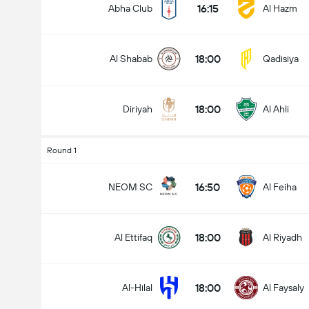
16:15
Abha Club
Al Hazm
18:00
Al Shabab
Qadisiya
Totalt mål i matchen (2.5)
18:00
Diriyah
Al Ahli
under
över
Round 1
16:50
NEOM SC
Al Feiha
18:00
Al Ettifaq
Al Riyadh
18:00
Al-Hilal
Al Faysaly