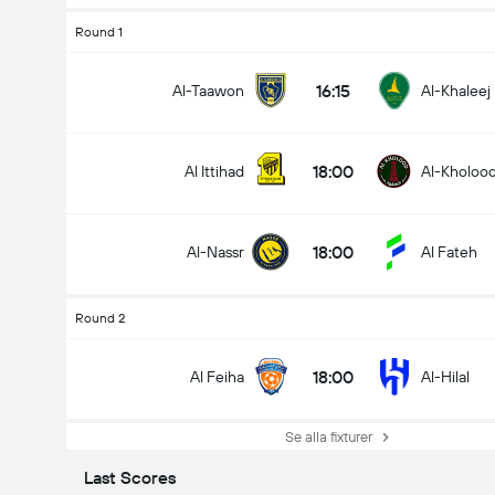
Round 1
16:15
Al-Taawon
Al-Khaleej
18:00
Al Ittihad
Al-Kholoo
18:00
Al-Nassr
Al Fateh
Round 2
18:00
Al Feiha
Al-Hilal
Se alla fixturer
Last Scores