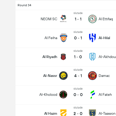
Round 34
slutade
1
-
1
NEOM SC
Al Ettifaq
slutade
0
-
1
Al Feiha
Al-Hilal
slutade
1
-
0
Al Riyadh
Al-Akhdou
slutade
4
-
1
Al-Nassr
Damac
slutade
0
-
0
Al-Kholood
Al Fateh
slutade
2
-
0
Al Hazm
Al-Taawon