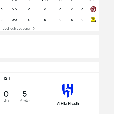
P
F:A
+/-
PTS
W
D
L
Nästa
0
0:0
0
0
0
0
0
0
0:0
0
0
0
0
0
abell och positioner
H2H
0
5
Lika
Vinster
Al Hilal Riyadh