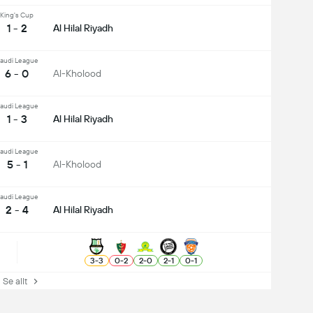
King's Cup
1 - 2
Al Hilal Riyadh
audi League
6 - 0
Al-Kholood
audi League
1 - 3
Al Hilal Riyadh
audi League
5 - 1
Al-Kholood
audi League
2 - 4
Al Hilal Riyadh
3
-
3
0
-
2
2
-
0
2
-
1
0
-
1
e allt