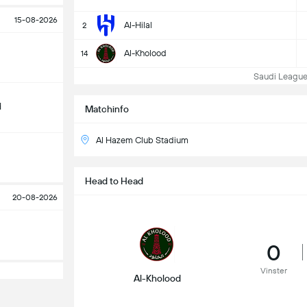
15-08-2026
Al-Hilal
2
Al-Kholood
14
Saudi League T
d
Matchinfo
Al Hazem Club Stadium
Head to Head
20-08-2026
0
Vinster
Al-Kholood