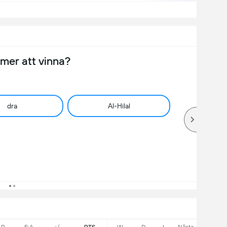
er att vinna?
dra
Al-Hilal