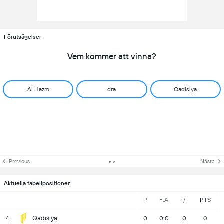
Förutsägelser
Vem kommer att vinna?
Al Hazm
dra
Qadisiya
Previous
Nästa
Aktuella tabellpositioner
P
F:A
+/-
PTS
Qadisiya
4
0
0:0
0
0