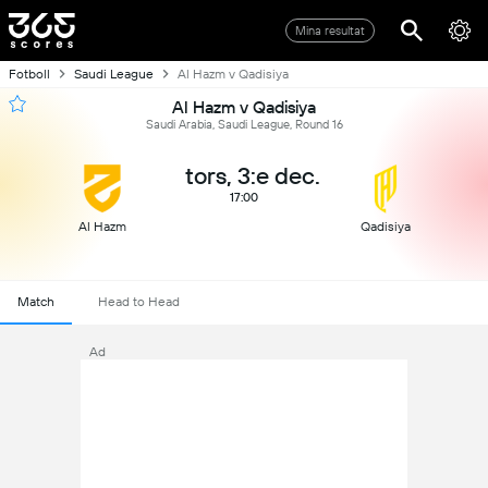
Mina resultat
Fotboll
Saudi League
Al Hazm v Qadisiya
Al Hazm v Qadisiya
Saudi Arabia, Saudi League, Round 16
tors, 3:e dec.
17:00
Al Hazm
Qadisiya
Match
Head to Head
Ad