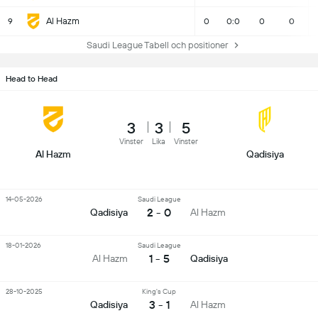
Al Hazm
9
0
0:0
0
0
Saudi League Tabell och positioner
Head to Head
3
3
5
Vinster
Lika
Vinster
Al Hazm
Qadisiya
14-05-2026
Saudi League
2 - 0
Qadisiya
Al Hazm
18-01-2026
Saudi League
1 - 5
Al Hazm
Qadisiya
28-10-2025
King's Cup
3 - 1
Qadisiya
Al Hazm