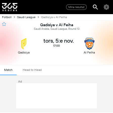
Mina resultat
Fotboll
Saudi League
Qadisiya v Al Feiha
Qadisiya v Al Feiha
Saudi Arabia, Saudi League, Round 13
tors, 5:e nov.
17:00
Qadisiya
Al Feiha
Match
Head to Head
Ad