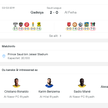
02-02-2019
Saudi League
2 - 0
Qadisiya
Al Feiha
5
-
1
1
-
0
0
-
0
0
-
0
1
-
5
0
-
0
1
-
4
2
-
0
0
-
0
7
-
0
Se allt
Matchinfo
Prince Saud bin Jalawi Stadium
Kapacitet: 20,100
Du kanske är intresserad av
Alex
Cristiano Ronaldo
Karim Benzema
Sadio Mané
Al Nassr FC Riyadh
Al Hilal Riyadh
Al Nassr FC Riyadh