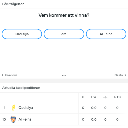
Förutsägelser
Vem kommer att vinna?
Qadisiya
dra
Al Feiha
Previous
Nästa
Aktuella tabellpositioner
P
F:A
+/-
PTS
Qadisiya
4
0
0:0
0
0
Al Feiha
10
0
0:0
0
0