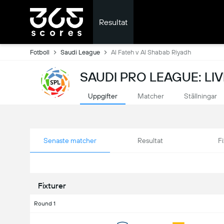
Resultat
Fotboll
Saudi League
Al Fateh v Al Shabab Riyadh
SAUDI PRO LEAGUE: LI
Uppgifter
Matcher
Ställningar
Senaste matcher
Resultat
Fi
Fixturer
Round 1