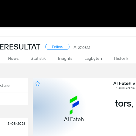
VERESULTAT
Follow
27.08M
News
Statistik
Insights
Lagbyten
Historik
Al Fateh v
xturer
Saudi Arabia,
tors,
Al Fateh
13-08-2026