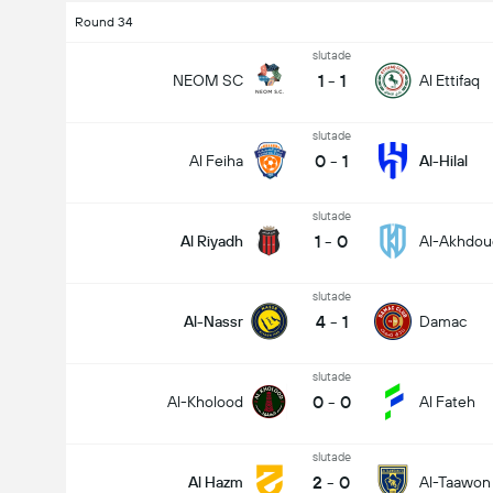
Round 34
slutade
1
-
1
NEOM SC
Al Ettifaq
slutade
0
-
1
Al Feiha
Al-Hilal
slutade
1
-
0
Al Riyadh
Al-Akhdou
slutade
4
-
1
Al-Nassr
Damac
slutade
0
-
0
Al-Kholood
Al Fateh
slutade
2
-
0
Al Hazm
Al-Taawon