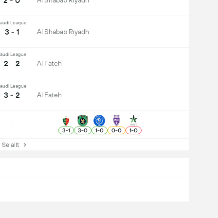
2 - 0
Al Shabab Riyadh
audi League
3 - 1
Al Shabab Riyadh
audi League
2 - 2
Al Fateh
audi League
3 - 2
Al Fateh
3
-
1
3
-
0
1
-
0
0
-
0
1
-
0
e allt