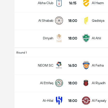
16:15
Abha Club
Al Hazm
18:00
Al Shabab
Qadisiya
Totalt mål i matchen (2.5)
18:00
Diriyah
Al Ahli
under
över
Round 1
16:50
NEOM SC
Al Feiha
18:00
Al Ettifaq
Al Riyadh
18:00
Al-Hilal
Al Faysaly