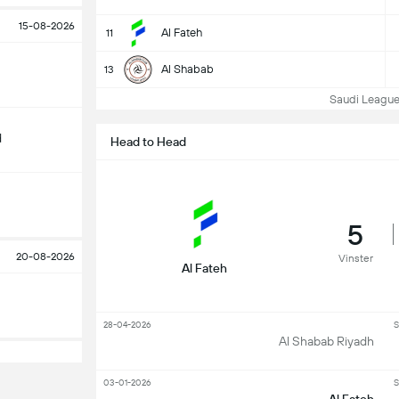
15-08-2026
Al Fateh
11
Al Shabab
13
Saudi League T
d
Head to Head
5
20-08-2026
Vinster
Al Fateh
28-04-2026
S
Al Shabab Riyadh
03-01-2026
S