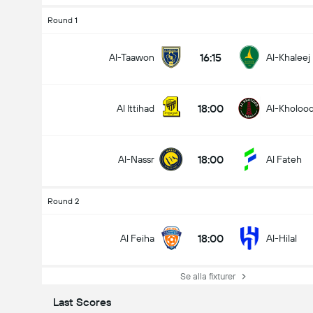
Round 1
16:15
Al-Taawon
Al-Khaleej
18:00
Al Ittihad
Al-Kholoo
18:00
Al-Nassr
Al Fateh
Round 2
18:00
Al Feiha
Al-Hilal
Se alla fixturer
Last Scores