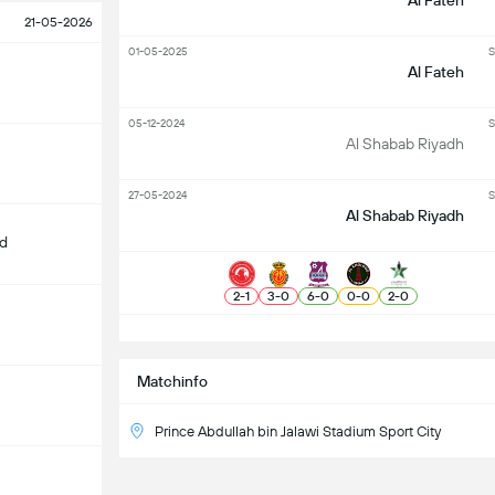
Al Fateh
21-05-2026
01-05-2025
S
Al Fateh
05-12-2024
S
Al Shabab Riyadh
27-05-2024
S
Al Shabab Riyadh
d
2
-
1
3
-
0
6
-
0
0
-
0
2
-
0
S
Matchinfo
Prince Abdullah bin Jalawi Stadium Sport City