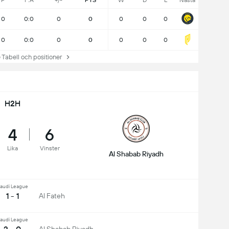
P
F:A
+/-
PTS
W
D
L
Nästa
0
0:0
0
0
0
0
0
0
0:0
0
0
0
0
0
abell och positioner
H2H
4
6
Lika
Vinster
Al Shabab Riyadh
audi League
1 - 1
Al Fateh
audi League