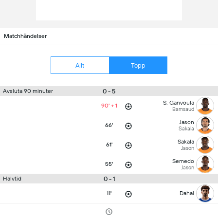
Matchhändelser
Allt
Topp
0 - 5
Avsluta 90 minuter
S. Ganvoula
90' + 1
Bamsaud
Jason
66'
Sakala
Sakala
61'
Jason
Semedo
55'
Jason
0 - 1
Halvtid
11'
Dahal