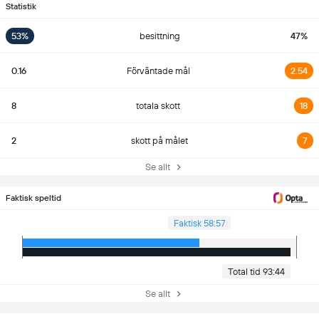
Statistik
53%
besittning
47%
0.16
Förväntade mål
2.54
8
totala skott
18
2
skott på målet
7
Se allt
Faktisk speltid
Faktisk 58:57
Total tid 93:44
Se allt