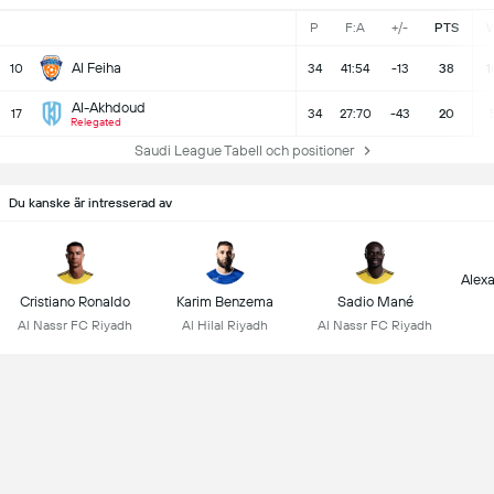
P
F:A
+/-
PTS
Al Feiha
10
34
41:54
-13
38
1
Al-Akhdoud
17
34
27:70
-43
20
Relegated
Saudi League Tabell och positioner
Du kanske är intresserad av
Alex
Cristiano Ronaldo
Karim Benzema
Sadio Mané
Al Nassr FC Riyadh
Al Hilal Riyadh
Al Nassr FC Riyadh