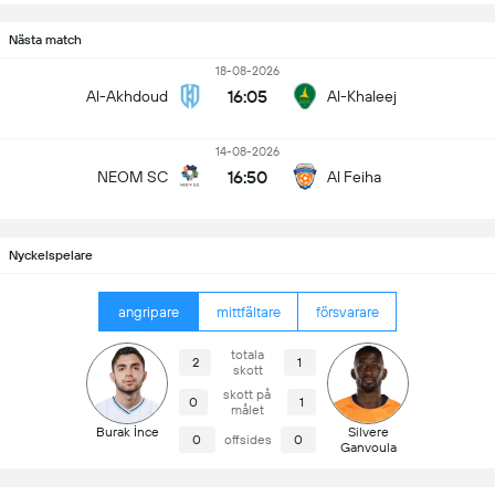
Nästa match
18-08-2026
16:05
Al-Akhdoud
Al-Khaleej
14-08-2026
16:50
NEOM SC
Al Feiha
Nyckelspelare
angripare
mittfältare
försvarare
totala
2
1
skott
skott på
0
1
målet
Burak İnce
Silvere
0
offsides
0
Ganvoula