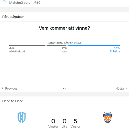
Matchnärvaro: 1,960
Förutsägelser
Vem kommer att vinna?
Totalt antal röster: 2,564
33%
19%
48%
Al-Akhdoud
dra
Al Feiha
Previous
Nästa
Head to Head
0
0
5
Vinster
Lika
Vinster